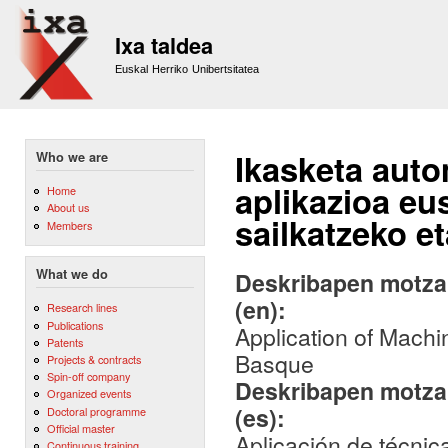
Sk
m
Ixa taldea
co
Euskal Herriko Unibertsitatea
Ikasketa auto
Who we are
aplikazioa eu
Home
About us
sailkatzeko e
Members
What we do
Deskribapen motza,
(en):
Research lines
Publications
Application of Machi
Patents
Basque
Projects & contracts
Spin-off company
Deskribapen motza,
Organized events
(es):
Doctoral programme
Official master
Aplicación de técnic
Continuous training