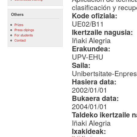
clasificación y rec
Kode ofiziala:
Others
UE02/B11
Prizes
Ikertzaile nagusia:
Press clipings
For students
Iñaki Alegria
Contact
Erakundea:
UPV-EHU
Saila:
Unibertsitate-Enpre
Hasiera data:
2002/01/01
Bukaera data:
2004/01/01
Taldeko ikertzaile 
Iñaki Alegria
Ixakideak: