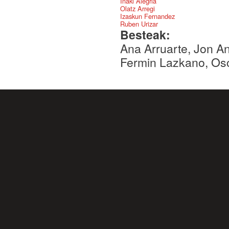
Iñaki Alegria
Olatz Arregi
Izaskun Fernandez
Ruben Urizar
Besteak:
Ana Arruarte, Jon An
Fermin Lazkano, Osc