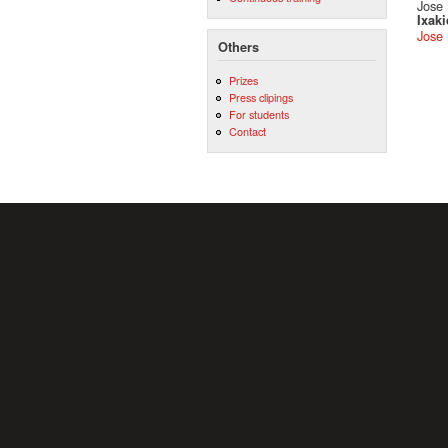
Jose 
Ixak
Jose 
Others
Prizes
Press clipings
For students
Contact