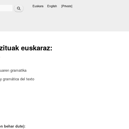
Search
Euskara
English
[Private]
Languages
zituak euskaraz:
a
stuaren gramatika
y gramática del texto
on behar dute):