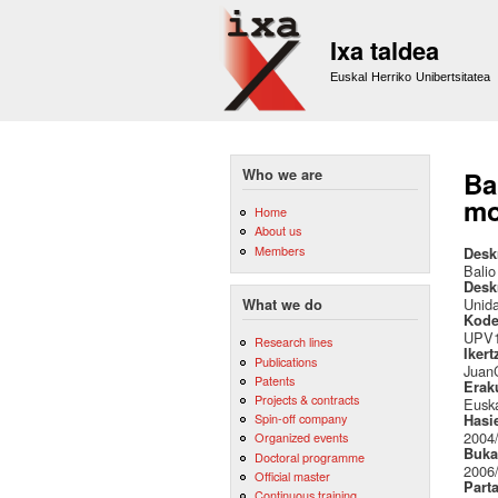
Ixa taldea
Euskal Herriko Unibertsitatea
Who we are
Ba
mo
Home
About us
Members
Desk
Balio
Desk
Unida
What we do
Kode
UPV1
Research lines
Ikert
Publications
JuanC
Patents
Erak
Projects & contracts
Euska
Spin-off company
Hasi
2004
Organized events
Buka
Doctoral programme
2006
Official master
Part
Continuous training