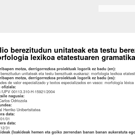
Skip to
main
Search form
content
lio berezitudun unitateak eta testu bere
rfologia lexikoa etatestuaren gramatik
ribapen motza, derrigorrezkoa proiektuak logorik ez badu (en):
 berezitudun unitateak eta testu berezituak euskaraz: morfologia lexikoa etate
ribapen motza, derrigorrezkoa proiektuak logorik ez badu (es):
des de valor especializado y textos especializados en vasco: morfología léxica 
 ofiziala:
/UPV 00113.310-H-15921/2004
zaile nagusia:
arlos Odriozola
undea:
l Herriko Unibertsitatea
era data:
/01/01
era data:
/12/31
aideak (Ixakideak hemen eta goiko zerrendan banan banan aukeratuta eg