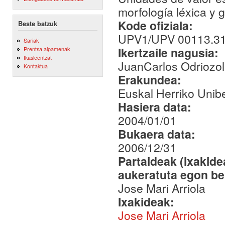
morfología léxica y g
Kode ofiziala:
Beste batzuk
UPV1/UPV 00113.31
Sariak
Ikertzaile nagusia:
Prentsa aipamenak
Ikasleentzat
JuanCarlos Odriozo
Kontaktua
Erakundea:
Euskal Herriko Unibe
Hasiera data:
2004/01/01
Bukaera data:
2006/12/31
Partaideak (Ixakid
aukeratuta egon be
Jose Mari Arriola
Ixakideak:
Jose Mari Arriola