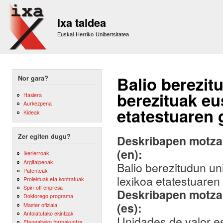
Sk
m
Ixa taldea
co
Euskal Herriko Unibertsitatea
Balio berezit
Nor gara?
berezituak eu
Hasiera
Aurkezpena
etatestuaren 
Kideak
Zer egiten dugu?
Deskribapen motza,
(en):
Ikerlerroak
Argitalpenak
Balio berezitudun un
Patenteak
lexikoa etatestuaren
Proiektuak eta kontratuak
Spin-off enpresa
Deskribapen motza,
Doktorego programa
(es):
Master ofiziala
Antolatutako ekintzak
Unidades de valor es
Etengabeko formakuntza