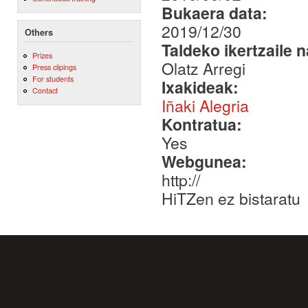
Bukaera data:
2019/12/30
Others
Taldeko ikertzaile 
Prizes
Olatz Arregi
Press clipings
For students
Ixakideak:
Contact
Iñaki Alegria
Kontratua:
Yes
Webgunea:
http://
HiTZen ez bistaratu