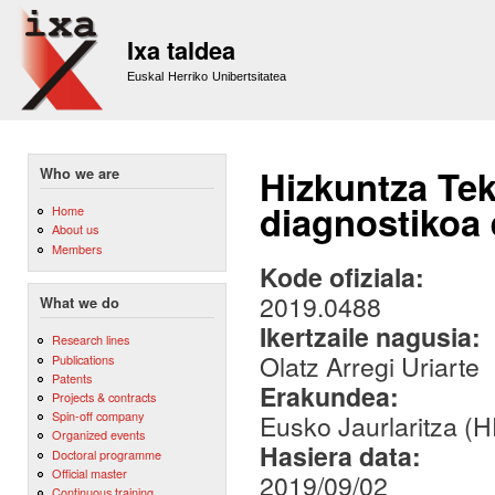
Sk
m
Ixa taldea
co
Euskal Herriko Unibertsitatea
Hizkuntza Te
Who we are
diagnostikoa 
Home
About us
Members
Kode ofiziala:
2019.0488
What we do
Ikertzaile nagusia:
Research lines
Olatz Arregi Uriarte
Publications
Patents
Erakundea:
Projects & contracts
Spin-off company
Eusko Jaurlaritza (
Organized events
Hasiera data:
Doctoral programme
Official master
2019/09/02
Continuous training