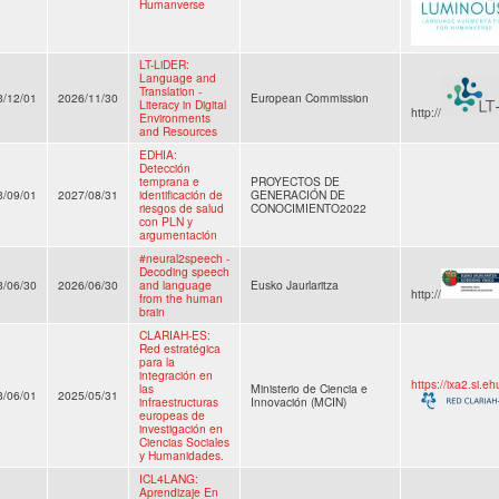
Humanverse
LT-LiDER:
Language and
Translation -
3/12/01
2026/11/30
European Commission
Literacy in Digital
http://
Environments
and Resources
EDHIA:
Detección
temprana e
PROYECTOS DE
3/09/01
2027/08/31
identificación de
GENERACIÓN DE
riesgos de salud
CONOCIMIENTO2022
con PLN y
argumentación
#neural2speech -
Decoding speech
3/06/30
2026/06/30
and language
Eusko Jaurlaritza
http://
from the human
brain
CLARIAH-ES:
Red estratégica
para la
integración en
https://ixa2.si.e
las
Ministerio de Ciencia e
3/06/01
2025/05/31
infraestructuras
Innovación (MCIN)
europeas de
investigación en
Ciencias Sociales
y Humanidades.
ICL4LANG:
Aprendizaje En