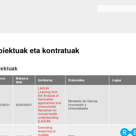
Skip to
main
Bilaketa formularioa
content
oiektuak eta kontratuak
iektuak
iera
Bukaera
Izenburua
Erakundea
Logoa
data
LAGUN:
Learning from
the Analysis of
Generative
Ministerio de Ciencia,
approaches and
6/09/01
2029/09/01
Innovación y
Unstructured
Universidades
Narratives for
mental health
understanding
(LAGUN)
Extending
reasoning to
multiple