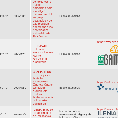
contexto como
nuevo
paradigma para
investigar
tecnologías del
3/03/01
2025/03/01
Eusko Jaurlaritza
lenguaje
escalables y de
alta precisión
adaptadas a las
necesidades
industriales del
País Vasco
https://www.hitz.e
IKER-GAITU:
hizkuntza
ereduak ikertzea
3/01/01
2025/12/31
Eusko Jaurlaritza
Adimen
Artifizialean
erabiltzeko
CLARIAH-EUS
EJ: Europako
ikerketa-
azpiegituretan
https://ixa2.si.eh
Giza eta Gizarte
3/01/01
2025/12/31
Zientzietan
Eusko Jaurlaritza
euskara eta
euskaraz
ikertzeko aukera
bultzatzeko
egitasmoa.
https://proyectoil
ILENIA: Impulso
Ministerio para la
de las lenguas
3/01/01
2025/12/31
transformación digital y de
en Inteligencia
la función pública.