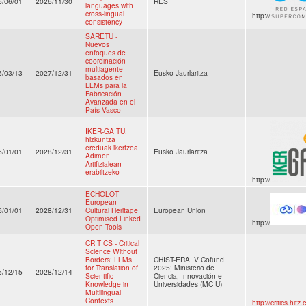
6/06/01
2026/11/30
RES
languages with
cross-lingual
http://
consistency
SARETU -
Nuevos
enfoques de
coordinación
multiagente
6/03/13
2027/12/31
Eusko Jaurlaritza
basados en
LLMs para la
Fabricación
Avanzada en el
País Vasco
IKER-GAITU:
hizkuntza
ereduak ikertzea
6/01/01
2028/12/31
Eusko Jaurlaritza
Adimen
Artifizialean
erabiltzeko
http://
ECHOLOT —
European
6/01/01
2028/12/31
Cultural Heritage
European Union
Optimised Linked
http://
Open Tools
CRITICS - Critical
Science Without
Borders: LLMs
CHIST-ERA IV Cofund
for Translation of
2025; Ministerio de
5/12/15
2028/12/14
Scientific
Ciencia, Innovación e
Knowledge in
Universidades (MCIU)
Multilingual
Contexts
http://critics.hitz