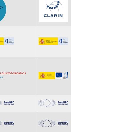
hu.eus/red-clariah-es