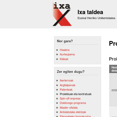
Ixa taldea
Euskal Herriko Unibertsitatea
Nor gara?
Pr
Hasiera
Aurkezpena
Pro
Kideak
Has
data
Zer egiten dugu?
Ikerlerroak
Argitalpenak
Patenteak
202
Proiektuak eta kontratuak
Spin-off enpresa
Doktorego programa
Master ofiziala
Antolatutako ekintzak
Etengabeko formakuntza