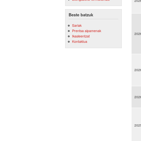
202
Beste batzuk
Sariak
Prentsa aipamenak
202
Ikasleentzat
Kontaktua
202
202
202