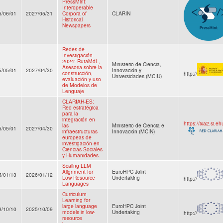
PressMint:
Interoperable
5/06/01
2027/05/31
Corpora of
CLARIN
Historical
Newspapers
Redes de
Investigación
2024: RutaMdL,
Ministerio de Ciencia,
Asesoria sobre la
5/05/01
2027/04/30
Innovación y
construcción,
http://
Universidades (MCIU)
evaluación y uso
de Modelos de
Lenguaje
CLARIAH-ES:
Red estratégica
para la
integración en
https://ixa2.si.e
las
Ministerio de Ciencia e
5/05/01
2027/04/30
infraestructuras
Innovación (MCIN)
europeas de
investigación en
Ciencias Sociales
y Humanidades.
Scaling LLM
Alignment for
EuroHPC Joint
5/01/13
2026/01/12
Low Resource
Undertaking
http://
Languages
Curriculum
Learning for
large language
EuroHPC Joint
4/10/10
2025/10/09
models in low-
Undertaking
http://
resource