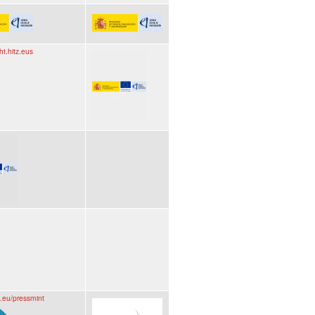
ht.hitz.eus
n.eu/pressmint