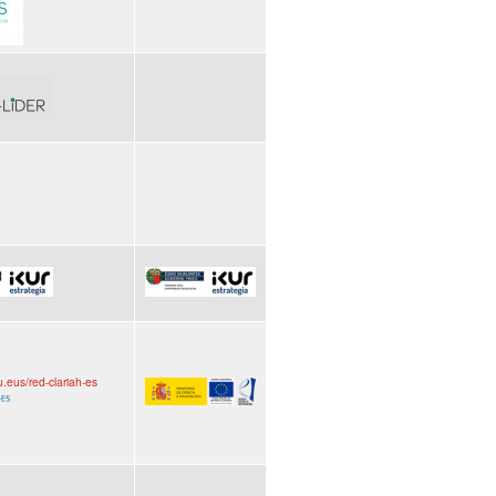
hu.eus/red-clariah-es