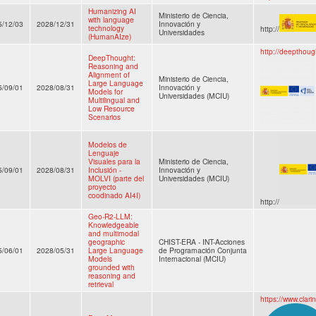
Humanizing AI
Ministerio de Ciencia,
with language
5/12/03
2028/12/31
Innovación y
technology
http://
Universidades
(HumanAIze)
http://deepthoug
DeepThought:
Reasoning and
Alignment of
Ministerio de Ciencia,
Large Language
5/09/01
2028/08/31
Innovación y
Models for
Universidades (MCIU)
Multilingual and
Low Resource
Scenarios
Modelos de
Lenguaje
Visuales para la
Ministerio de Ciencia,
5/09/01
2028/08/31
Inclusión -
Innovación y
MOLVI (parte del
Universidades (MCIU)
proyecto
coodinado AI4I)
http://
Geo-R2-LLM:
Knowledgeable
and multimodal
geographic
CHIST-ERA - INT-Acciones
5/06/01
2028/05/31
Large Language
de Programación Conjunta
Models
Internacional (MCIU)
grounded with
reasoning and
retrieval
https://www.clari