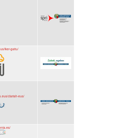
us/iker-gaitu/
u.eus/clariah-eus/
enia.es/