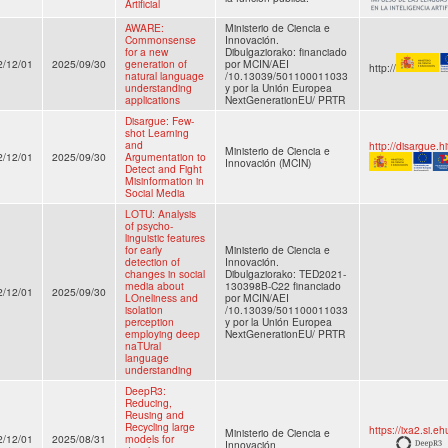
Artificial
AWARE:
Ministerio de Ciencia e
Commonsense
Innovación.
for a new
Dibulgaziorako: financiado
2/12/01
2025/09/30
generation of
por MCIN/AEI
http://
natural language
/10.13039/501100011033
understanding
y por la Unión Europea
applications
NextGenerationEU/ PRTR
Disargue: Few-
shot Learning
and
http://disargue.h
Ministerio de Ciencia e
2/12/01
2025/09/30
Argumentation to
Innovación (MCIN)
Detect and Fight
Misinformation in
Social Media
LOTU: Analysis
of psycho-
linguistic features
for early
Ministerio de Ciencia e
detection of
Innovación.
changes in social
Dibulgaziorako: TED2021-
media about
130398B-C22 financiado
2/12/01
2025/09/30
LOneliness and
por MCIN/AEI
isolation
/10.13039/501100011033
perception
y por la Unión Europea
employing deep
NextGenerationEU/ PRTR
naTUral
language
understanding
DeepR3:
Reducing,
Reusing and
Recycling large
https://ixa2.si.e
Ministerio de Ciencia e
2/12/01
2025/08/31
models for
Innovación