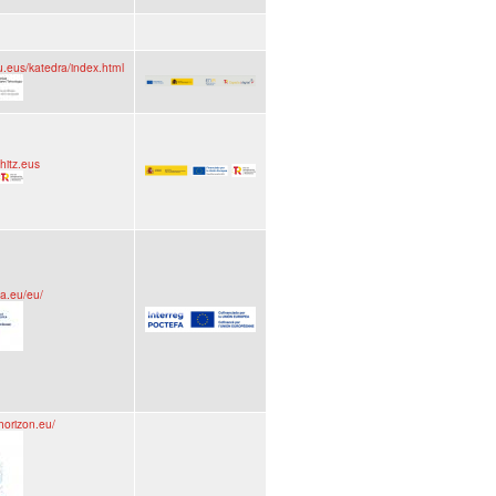
hu.eus/katedra/index.html
hitz.eus
ia.eu/eu/
horizon.eu/