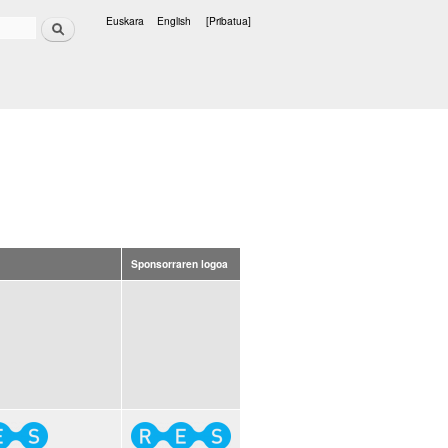
Bilatu
Euskara
English
[Pribatua]
Hizkuntzak
Sponsorraren logoa