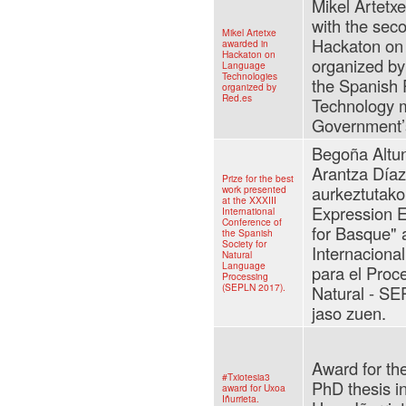
Mikel Artetx
with the seco
Mikel Artetxe
Hackaton on
awarded in
Hackaton on
organized by 
Language
Technologies
the Spanish 
organized by
Red.es
Technology 
Government’
Begoña Altu
Arantza Díaz 
Prize for the best
aurkeztutak
work presented
at the XXXIII
Expression E
International
Conference of
for Basque" 
the Spanish
Society for
Internaciona
Natural
Language
para el Proc
Processing
(SEPLN 2017).
Natural - SE
jaso zuen.
Award for th
#Txiotesia3
PhD thesis in
award for Uxoa
Iñurrieta.