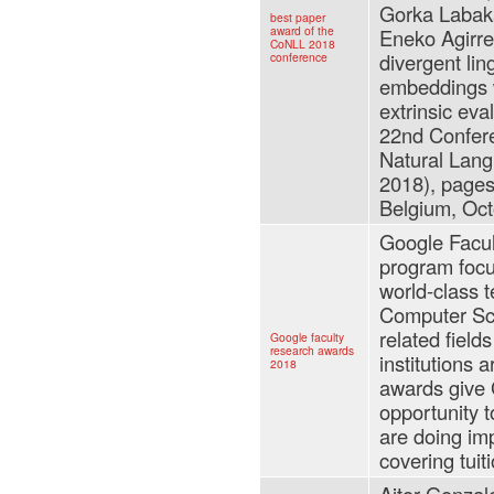
Gorka Labaka
best paper
award of the
Eneko Agirre
CoNLL 2018
divergent lin
conference
embeddings wi
extrinsic eva
22nd Confer
Natural Lan
2018), pages
Belgium, Oct
Google Facul
program focu
world-class t
Computer Sc
related fiel
Google faculty
research awards
institutions 
2018
awards give 
opportunity t
are doing imp
covering tuit