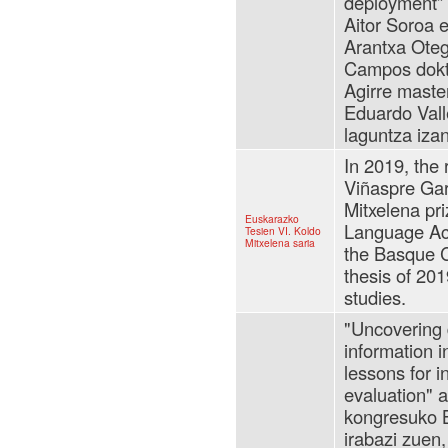
deployment” 
Aitor Soroa 
Arantxa Oteg
Campos dokto
Agirre maste
Eduardo Vall
laguntza izan
In 2019, the
Viñaspre Gar
Mitxelena pr
Euskarazko
Language Aca
Tesien VI. Koldo
Mitxelena saria
the Basque C
thesis of 201
studies.
"Uncovering d
information 
lessons for in
evaluation" 
kongresuko B
irabazi zuen,