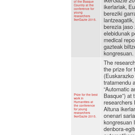
IkerGazte 20
of the Basque
Country at the
ikerlariak, 
conference for
bereziki garr
young
researchers
lantzeagatik,
IkerGazte 2015.
berezia jaso
elebidunak po
medical repor
gazteak bilt
kongresuan.
The research
the prize for
(Euskarazko 
tratamendu a
“Automatic an
Basque”) at 
Prize for the best
work in
researchers
Humanities at
the conference
Altuna ikerla
for young
researchers
onenari saria
IkerGazte 2015.
kongresuan 
denbora-egit