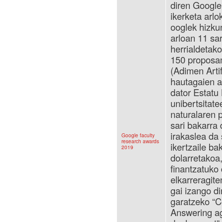
diren Google
ikerketa arlo
ooglek hizk
arloan 11 sar
herrialdetako
150 proposam
(Adimen Artif
hautagaien ar
dator Estatu
unibertsitate
naturalaren
sari bakarra
irakaslea da 
Google faculty
research awards
ikertzaile b
2019
dolarretakoa,
finantzatuko 
elkarreragite
gai izango di
garatzeko “C
Answering age