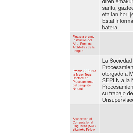
diren emaku
saritu, gazte
eta lan hori 
Estal informa
batera.
Finalista premio
Institución del
Año, Premios
Archiletras de la
Lengua
La Sociedad 
Procesamient
Premio SEPLN a
otorgado a M
la Mejor Tesis
Doctoral en
SEPLN a la M
Procesamiento
Procesamient
del Lenguaje
Natural
su trabajo de
Unsupervised
Association of
Computational
Linguistics (ACL)
elkarteko Fellow