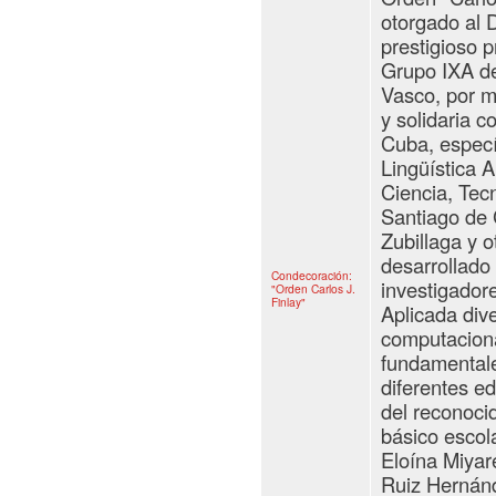
otorgado al D
prestigioso p
Grupo IXA de
Vasco, por m
y solidaria c
Cuba, especí
Lingüística A
Ciencia, Tec
Santiago de 
Zubillaga y 
desarrollado
Condecoración:
investigadore
"Orden Carlos J.
Finlay"
Aplicada div
computacion
fundamentale
diferentes e
del reconocid
básico escol
Eloína Miyar
Ruiz Hernánd