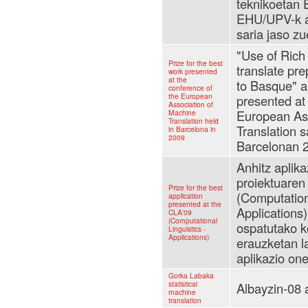
teknikoetan 
EHU/UPV-k an
saria jaso zu
"Use of Rich 
Prize for the best
translate pr
work presented
at the
to Basque" a
conference of
the European
presented at
Association of
European Ass
Machine
Translation held
Translation s
in Barcelona in
2009
Barcelonan 
Anhitz aplika
proiektuaren
Prize for the best
(Computation
application
presented at the
Applications
CLA'09
(Computational
ospatutako k
Linguistics -
Applications)
erauzketan l
aplikazio one
Gorka Labaka
statistical
Albayzin-08
machine
translation