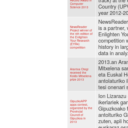
track) at the
Record Award in
Computer
Country (UP
Science 2013
year 2012-2
NewsReader p
is a partner,
NewsReader
Project winner of
Enlighten Y
the 4th edition of
the Enlighten
competition 
Your Research
(EYR4)
history in la
competition
data in anal
2013.an Aran
Mitxelena sar
Arantxa Otegi
received the
eta Euskal He
Koldo Mitxelena
antolaturiko
prize 2013
tesi onenari 
Ion Lizarazu
ikerlariek ga
GipuzkoAPP
apps contest,
Gipuzkoako 
organized by the
Provincial
antolturiko 
Council of
Gipuzkoa in
zuten, apli h
2013
euskaraz osa