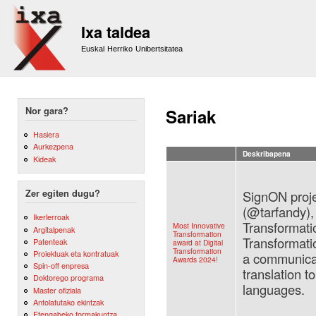
Sk
m
Ixa taldea
co
Euskal Herriko Unibertsitatea
Nor gara?
Sariak
Hasiera
Aurkezpena
Deskribapena
Kideak
SignON proje
Zer egiten dugu?
(@tarfandy),
Ikerlerroak
Transformatio
Most Innovative
Argitalpenak
Transformation
Transformat
Patenteak
award at Digital
Transformation
Proiektuak eta kontratuak
a communicat
Awards 2024!
Spin-off enpresa
translation t
Doktorego programa
languages.
Master ofiziala
Antolatutako ekintzak
Etengabeko formakuntza