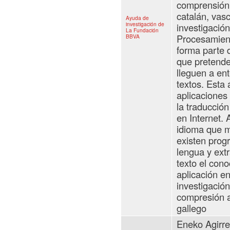
comprensión 
catalán, vasc
Ayuda de
investigación de
investigació
La Fundación
Procesamient
BBVA
forma parte de
que pretende
lleguen a ent
textos. Esta
aplicaciones
la traducció
en Internet. 
idioma que m
existen prog
lengua y ext
texto el con
aplicación e
investigación
compresión a
gallego
Eneko Agirre