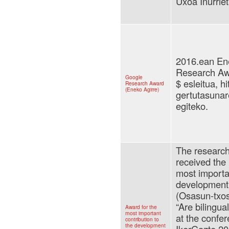
Uxoa Iñurriet
2016.ean En
Research Awa
Google
$ esleitua, h
Research Award
(Eneko Agirre)
gertutasunar
egiteko.
The research
received the 
most importan
development
(Osasun-txos
“Are bilingua
Award for the
most important
at the confe
contribution to
the development