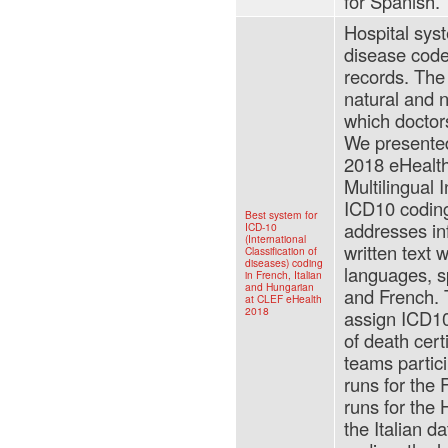
for Spanish.
Hospital sys
disease code
records. The
natural and 
which doctor
We presente
2018 eHealth
Multilingual 
ICD10 codin
Best system for
addresses inf
ICD-10
(International
written text 
Classification of
diseases) coding
languages, sp
in French, Italian
and Hungarian
and French. T
at CLEF eHealth
2018
assign ICD10
of death certi
teams partic
runs for the 
runs for the 
the Italian da