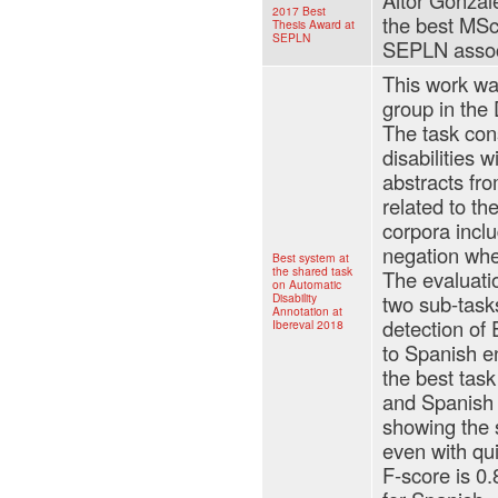
Aitor Gonzal
2017 Best
the best MSc
Thesis Award at
SEPLN
SEPLN assoc
This work w
group in the
The task cons
disabilities w
abstracts fro
related to t
corpora inclu
negation when
Best system at
the shared task
The evaluatio
on Automatic
Disability
two sub-task
Annotation at
detection of 
Ibereval 2018
to Spanish e
the best task
and Spanish d
showing the s
even with qui
F-score is 0.