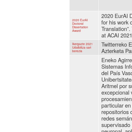
2020 EurAI D
2020 EurAI
for his work
Doctoral
Dissertation
Translation”.
Award
at ACAI 202
Twitterreko 
Ikergazte 2021
Udalbiltza sari
Azterketa P
berezia
Eneko Agirre
Sistemas Inf
del País Vas
Unibertsitat
Aritmel por 
excepcional v
procesamient
particular en
repositorios
redes semánt
supervisado
neuronal, apl