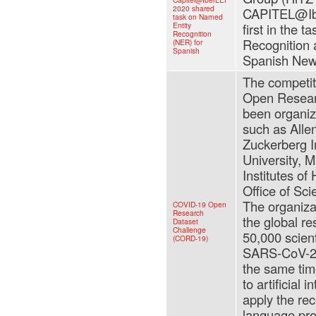
2020 shared
CAPITEL@Ib
task on Named
Entity
first in the 
Recognition
Recognition 
(NER) for
Spanish
Spanish News
The competi
Open Resear
been organiz
such as Allen
Zuckerberg I
University, M
Institutes o
Office of Sc
The organiza
COVID-19 Open
Research
the global r
Dataset
Challenge
50,000 scient
(CORD-19)
SARS-CoV-2 a
the same time
to artificial 
apply the re
language proc