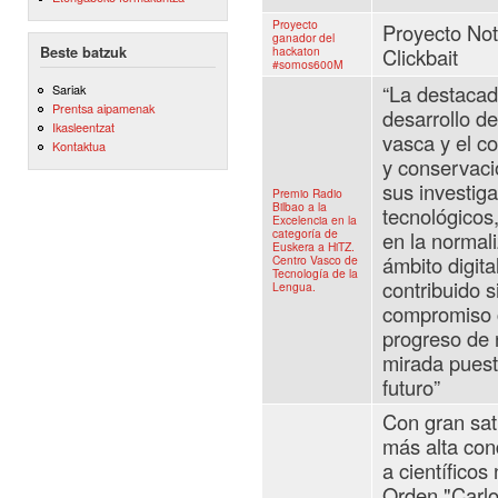
Proyecto
Proyecto Not
ganador del
Beste batzuk
hackaton
Clickbait
#somos600M
“La destacad
Sariak
Prentsa aipamenak
desarrollo de
Ikasleentzat
vasca y el c
Kontaktua
y conservaci
sus investiga
Premio Radio
Bilbao a la
tecnológicos
Excelencia en la
categoría de
en la normal
Euskera a HiTZ.
ámbito digit
Centro Vasco de
Tecnología de la
contribuido s
Lengua.
compromiso c
progreso de 
mirada puesta
futuro”
Con gran sati
más alta con
a científicos
Orden "Carlos