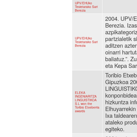
UPV/EHUko
Tesietarako Sari
Berezia
2004. UPV/E
Berezia. Izas
azpikategoriz
partzialetik 
UPV/EHUko
Tesietarako Sari
aditzen azter
Berezia
oinarri hart
baliatuz.”. 
eta Kepa Sar
Toribio Etxeb
Gipuzkoa 2
LINGUISTIKO
ELEKA
konponbideak
INGENIARITZA
LINGUISTIKOA
hizkuntza inf
S.L won the
Elhuyarrekin
Toribio Etxeberria
awards
Ixa taldearen
ataleko prod
egiteko.