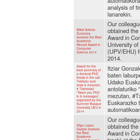
automatikora
analysis of t
lanarekin.
Our colleagu
obtained th
Mikel Artetxe
Zurututza
Award in Com
receives the Best
Academic
University o
Record Award in
Computer
(UPV/EHU) f
Science 2014
2014.
Award for the
Itziar Gonzal
best summary of
baten laburp
a doctoral PhD
thesis in the call
Udako Euskal
Txiokatu zure
tesia 6 mezutan,
antolaturiko 
# Txiotesia2
“Tweet you PhD
mezutan, #Tx
in 6 messages”,
organized by the
Euskarazko te
Summer Basque
University UEU in
automatikoan
2014
Our colleagu
obtained th
Iñigo Lopez
Gazpio receives
Award in Com
the Best
Academic