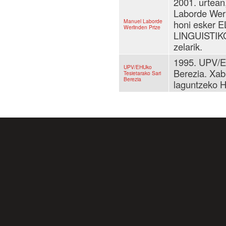
2001. urtean
Laborde Werl
Manuel Laborde
honi esker
Werlinden Prize
LINGUISTIKO
zelarik.
1995. UPV/E
UPV/EHUko
Berezia. Xabi
Tesietarako Sari
Berezia
laguntzeko H