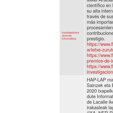
científico e
su alta inter
través de su
más importan
procesamient
contribucion
Investigadores
Jóvenes
prestigio.
Informáticos
https://www.
artetxe-zurut
https://www.f
premios-de-in
https://www.
investigacion
HAP-LAP mast
Sainzek eta 
2020 txapelk
dute Informa
de Lacalle ik
irakasleak l
(IXA- NER-RE