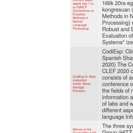
16tik 20ra 
award (top 1%)
at EMNLP
kongresuan (
(Conference on
Empirical
Methods in 
Methods in
Processing) 
Natural
Language
Robust and E
Processing)
Evaluation o
Systems" ize
CodiEsp: Cli
Spanish Sha
2020) The Co
CLEF 2020 c
consists of 
CodiEsp-D. Main
evaluation
conference o
metric: Mean
Average
the fields of
Precision.
information 
of labs and 
different as
language Inf
The three sy
Winner of the
Group (HiTZ 
Capitel@IberLEF