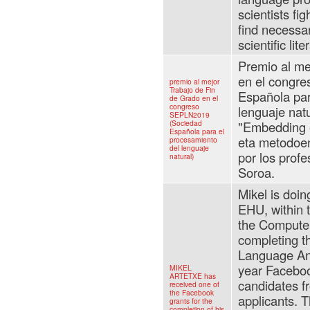
scientists fi
find necessar
scientific lite
Premio al me
en el congr
premio al mejor
Trabajo de Fin
Española par
de Grado en el
congreso
lenguaje nat
SEPLN2019
(Sociedad
"Embedding 
Española para el
eta metodoen
procesamiento
del lenguaje
por los profe
natural)
Soroa.
Mikel is doin
EHU, within 
the Computer
completing t
Language Ana
year Facebo
MIKEL
ARTETXE has
candidates f
received one of
the Facebook
applicants. 
grants for the
completion of his