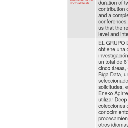
duration of 
doctoral thesis
contribution 
and a comple
conferences.
us that the r
level and int
EL GRUPO D
obtiene una 
investigació
un total de 6
cinco áreas, 
Biga Data, u
seleccionado
solicitudes, 
Eneko Agirre.
utilizar Dee
colecciones d
conocimiento
procesamient
otros idioma