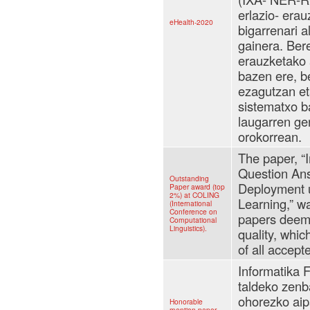
erlazio- era
eHealth-2020
bigarrenari 
gainera. Ber
erauzketako 
bazen ere, be
ezagutzan et
sistematxo b
laugarren ger
orokorrean.
The paper, “
Question Ans
Outstanding
Deployment 
Paper award (top
2%) at COLING
Learning,” w
(International
Conference on
papers deeme
Computational
Linguistics).
quality, whic
of all accept
Informatika F
taldeko zenba
ohorezko ai
Honorable
mention paper