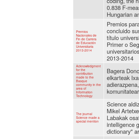
coding, the 
0.838 F-meas
Hungarian and
Premios para
concluido su
Premios
Nacionales de
título univers
Fin de Carrera
de Educación
Primer o Seg
Universitaria
universitario
2013-2014
2013-2014
Acknowledgment
Bagera Dono
for the
contribution
elkarteak Ix
made to the
Basque
adierazpena,
community in the
area of
komunitatear
Information
Technology
Science aldi
Mikel Artetx
The journal
Labakak osatu
Science made a
special mention
intelligence 
dictionary" a