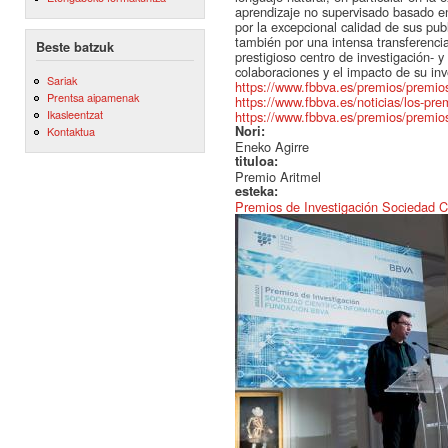
aprendizaje no supervisado basado e
por la excepcional calidad de sus pub
también por una intensa transferencia 
Beste batzuk
prestigioso centro de investigación- 
colaboraciones y el impacto de su inv
Sariak
https://www.fbbva.es/premios/premios-i
Prentsa aipamenak
https://www.fbbva.es/noticias/los-prem
Ikasleentzat
https://www.fbbva.es/premios/premios-i
Nori:
Kontaktua
Eneko Agirre
tituloa:
Premio Aritmel
esteka:
Premios de Investigación Sociedad C