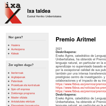
Sk
m
Ixa taldea
co
Euskal Herriko Unibertsitatea
Nor gara?
Premio Aritmel
Hasiera
2021
Aurkezpena
Deskribapena:
Kideak
Eneko Agirre, catedrático de Lenguaj
Unibertsitatea, ha obtenido el Premio
lenguaje natural, en particular en la
Zer egiten dugu?
aprendizaje no supervisado basado e
por la excepcional calidad de sus pub
Ikerlerroak
también por una intensa transferencia 
prestigioso centro de investigación- 
Argitalpenak
colaboraciones y el impacto de su inv
Patenteak
https://www.fbbva.es/premios/premios-i
Proiektuak eta kontratuak
https://www.fbbva.es/noticias/los-prem
Spin-off enpresa
https://www.fbbva.es/premios/premios-i
Doktorego programa
Deskribapena:
Master ofiziala
Eneko Agirre, catedrático de Lenguaj
Antolatutako ekintzak
Unibertsitatea, ha obtenido el Premio
lenguaje natural, en particular en la
Etengabeko formakuntza