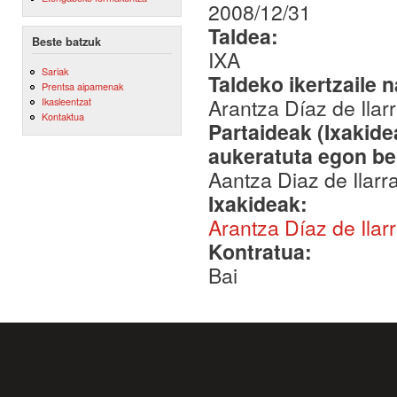
2008/12/31
Taldea:
Beste batzuk
IXA
Sariak
Taldeko ikertzaile 
Prentsa aipamenak
Arantza Díaz de Ilar
Ikasleentzat
Kontaktua
Partaideak (Ixakid
aukeratuta egon be
Aantza Diaz de Ilar
Ixakideak:
Arantza Díaz de Ilar
Kontratua:
Bai