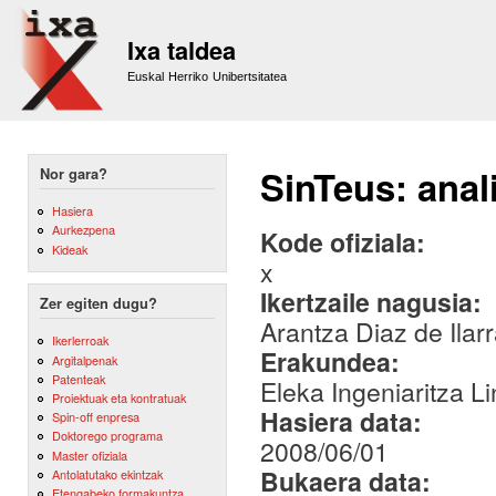
Sk
m
Ixa taldea
co
Euskal Herriko Unibertsitatea
SinTeus: anali
Nor gara?
Hasiera
Aurkezpena
Kode ofiziala:
Kideak
x
Ikertzaile nagusia:
Zer egiten dugu?
Arantza Diaz de Ila
Ikerlerroak
Erakundea:
Argitalpenak
Patenteak
Eleka Ingeniaritza Li
Proiektuak eta kontratuak
Hasiera data:
Spin-off enpresa
Doktorego programa
2008/06/01
Master ofiziala
Bukaera data:
Antolatutako ekintzak
Etengabeko formakuntza