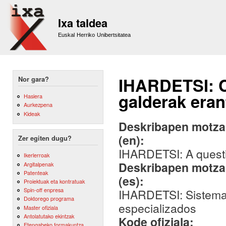
Sk
m
Ixa taldea
co
Euskal Herriko Unibertsitatea
IHARDETSI: C
Nor gara?
galderak eran
Hasiera
Aurkezpena
Kideak
Deskribapen motza,
(en):
Zer egiten dugu?
IHARDETSI: A questi
Ikerlerroak
Deskribapen motza,
Argitalpenak
Patenteak
(es):
Proiektuak eta kontratuak
Spin-off enpresa
IHARDETSI: Sistema
Doktorego programa
especializados
Master ofiziala
Antolatutako ekintzak
Kode ofiziala:
Etengabeko formakuntza