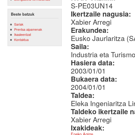
S-PE03UN14
Ikertzaile nagusia:
Beste batzuk
Xabier Arregi
Sariak
Erakundea:
Prentsa aipamenak
Ikasleentzat
Eusko Jaurlaritza (
Kontaktua
Saila:
Industria eta Turismo
Hasiera data:
2003/01/01
Bukaera data:
2004/01/01
Taldea:
Eleka Ingeniaritza Li
Taldeko ikertzaile 
Xabier Arregi
Ixakideak:
Eneko Agirre