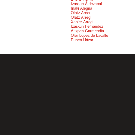
Izaskun Aldezabal
Iñaki Alegria
Olatz Ansa
Olatz Arregi
Xabier Arregi
Izaskun Fernandez
Aitzpea Garmendia
Oier López de Lacalle
Ruben Urizar