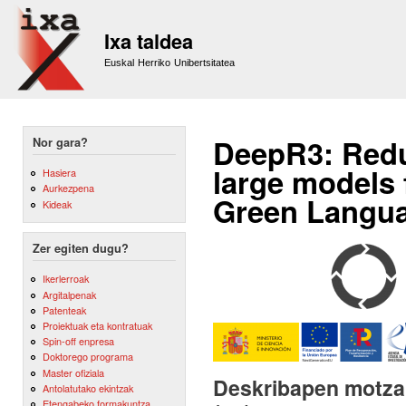
Sk
m
Ixa taldea
co
Euskal Herriko Unibertsitatea
DeepR3: Redu
Nor gara?
large models 
Hasiera
Aurkezpena
Green Langua
Kideak
Zer egiten dugu?
Ikerlerroak
Argitalpenak
Patenteak
Proiektuak eta kontratuak
Spin-off enpresa
Doktorego programa
Master ofiziala
Deskribapen motza,
Antolatutako ekintzak
Etengabeko formakuntza