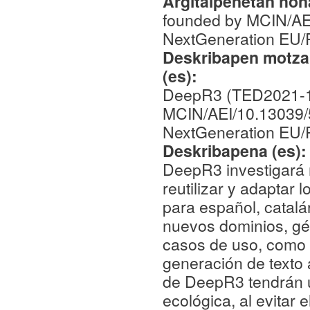
Argitalpenetan hona
founded by MCIN/AE
NextGeneration EU
Deskribapen motza,
(es):
DeepR3 (TED2021-1
MCIN/AEI/10.13039/
NextGeneration EU
Deskribapena (es)
DeepR3 investigará 
reutilizar y adaptar
para español, catalá
nuevos dominios, gén
casos de uso, como e
generación de texto 
de DeepR3 tendrán un
ecológica, al evitar 