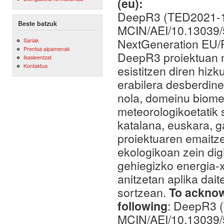
(eu):
DeepR3 (TED2021-1
Beste batzuk
MCIN/AEI/10.13039
NextGeneration EU
Sariak
Prentsa aipamenak
DeepR3 proiektuan me
Ikasleentzat
Kontaktua
esistitzen diren hizk
erabilera desberdine
nola, domeinu biome
meteorologikoetatik 
katalana, euskara, 
proiektuaren emaitze
ekologikoan zein dig
gehiegizko energia-
anitzetan aplika dai
sortzean.
To acknowl
following
: DeepR3 
MCIN/AEI/10.13039