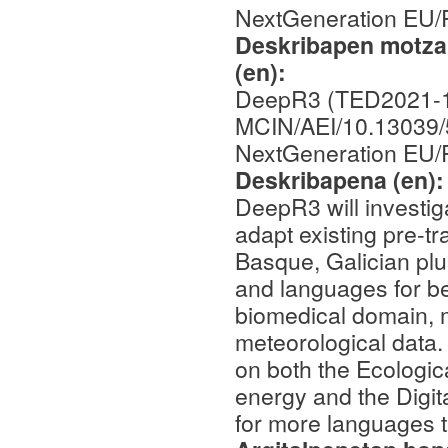
NextGeneration EU
Deskribapen motza,
(en):
DeepR3 (TED2021-1
MCIN/AEI/10.13039
NextGeneration EU
Deskribapena (en)
DeepR3 will investig
adapt existing pre-t
Basque, Galician plu
and languages for be
biomedical domain, m
meteorological data.
on both the Ecologic
energy and the Digit
for more languages t