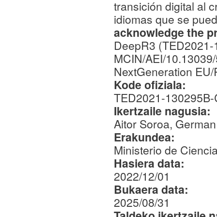
transición digital a
idiomas que se pued
acknowledge the pro
DeepR3 (TED2021-1
MCIN/AEI/10.13039/
NextGeneration EU
Kode ofiziala:
TED2021-130295B-
Ikertzaile nagusia:
Aitor Soroa, German
Erakundea:
Ministerio de Cienci
Hasiera data:
2022/12/01
Bukaera data:
2025/08/31
Taldeko ikertzaile 