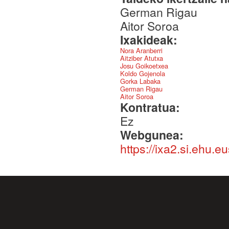
German Rigau
Aitor Soroa
Ixakideak:
Nora Aranberri
Aitziber Atutxa
Josu Goikoetxea
Koldo Gojenola
Gorka Labaka
German Rigau
Aitor Soroa
Kontratua:
Ez
Webgunea:
https://ixa2.si.ehu.e