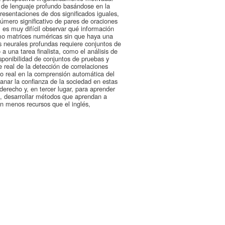
 de lenguaje profundo basándose en la
presentaciones de dos significados iguales,
número significativo de pares de oraciones
 es muy difícil observar qué información
omo matrices numéricas sin que haya una
es neurales profundas requiere conjuntos de
a una tarea finalista, como el análisis de
isponibilidad de conjuntos de pruebas y
 real de la detección de correlaciones
eso real en la comprensión automática del
anar la confianza de la sociedad en estas
erecho y, en tercer lugar, para aprender
o, desarrollar métodos que aprendan a
on menos recursos que el inglés,