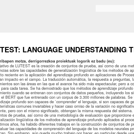
Skip to
main
Bilaketa formularioa
content
TEST: LANGUAGE UNDERSTANDING T
ribapen motza, derrigorrezkoa proiektuak logorik ez badu (eu):
jetivo de LUTEST es la creación de conjuntos de prueba, así como de una met
ncias sobre las capacidades de generalización lingüística de los métodos de a
ito reciente en la aplicación del aprendizaje profundo en aplicaciones de Proc
an impacto en el campo. La traducción automática, la respuesta a preguntas, la
mientos son las áreas en las que el avance ha sido más espectacular, pero a c
 para cada tarea. Se ha demostrado que los métodos de aprendizaje profundo
miento cuando se entrenan con conjuntos de datos pequeños, incluyendo los s
el BERT que fue entrenado con un corpus de 3.300 millones de palabras. Se 
dizaje profundo son capaces de `comprender' el lenguaje, si son capaces de gene
terísticas comunes invariables y hacer caso omiso de la variación no significa
ente, pero con el mismo significado, obtengan la misma respuesta del sistema.
ntos de prueba, así como de una metodología de evaluación que proporcione e
alización lingüística de los métodos de aprendizaje profundo aplicados al proc
ltimos años, ha habido diferentes trabajos en la construcción de conjuntos de 
aluar las capacidades de comprensión del lenguaje de los modelos neurales pr
ican. Sin embargo, aún queda mucho trabajo por hacer, en particular desde una