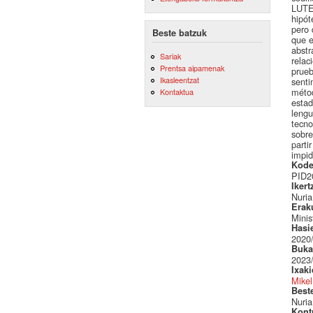
LUTES
hipót
pero 
Beste batzuk
que e
abstr
Sariak
relac
Prentsa aipamenak
prueb
Ikasleentzat
senti
métod
Kontaktua
estad
lengu
tecno
sobre
parti
impid
Kode
PID2
Ikert
Nuria
Erak
Minis
Hasi
2020
Buka
2023
Ixak
Mikel
Best
Nuria
Kont