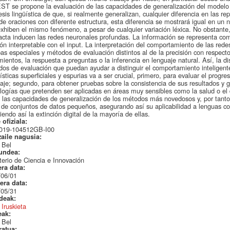
T se propone la evaluación de las capacidades de generalización del modelo
esis lingüística de que, si realmente generalizan, cualquier diferencia en las re
de oraciones con diferente estructura, esta diferencia se mostrará igual en un 
xhiben el mismo fenómeno, a pesar de cualquier variación léxica. No obstante,
acta inducen las redes neuronales profundas. La información se representa c
ión interpretable con el input. La interpretación del comportamiento de las red
as especiales y métodos de evaluación distintos al de la precisión con respecto 
mientos, la respuesta a preguntas o la inferencia en lenguaje natural. Así, la d
os de evaluación que puedan ayudar a distinguir el comportamiento inteligente
ísticas superficiales y espurias va a ser crucial, primero, para evaluar el progr
aje; segundo, para obtener pruebas sobre la consistencia de sus resultados y g
logías que pretenden ser aplicadas en áreas muy sensibles como la salud o el d
 las capacidades de generalización de los métodos más novedosos y, por tant
r de conjuntos de datos pequeños, asegurando así su aplicabilidad a lenguas c
iendo así la extinción digital de la mayoría de ellas.
 ofiziala:
019-104512GB-I00
zaile nagusia:
 Bel
undea:
terio de Ciencia e Innovación
era data:
/06/01
era data:
/05/31
ideak:
 Iruskieta
eak:
 Bel
ratua: