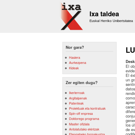
Ixa taldea
Euskal Herriko Unibertsitatea
Nor gara?
LU
Hasiera
Desk
Aurkezpena
El ob
Kideak
evide
El éx
un gr
Zer egiten dugu?
senti
datos
Ikerlerroak
rendi
como 
Argitalpenak
apren
Patenteak
carac
Proiektuak eta kontratuak
difer
Spin-off enpresa
conju
Doktorego programa
gener
Master ofiziala
los ú
Antolatutako ekintzak
de ev
codif
Etengabeko formakuntza