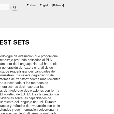
Bilatu
Euskara
English
[Pribatua]
Hizkuntzak
EST SETS
odología de evaluación que proporcione
prendizaje profundo aplicados al PLN.
esamiento del Lenguaje Natural ha tenido
 generación de texto y el análisis de
osta de requerir grandes cantidades de
 muestran una severa degradación del
istemas de transformadores más recientes
ha cuestionado si los métodos de
ralizar, es decir, capturar las
tiva, de modo que dos oraciones con forma
 El objetivo de LUTEST es la creación de
videncias sobre las capacidades de
esamiento del lenguaje natural. Durante
pruebas y métodos de evaluación con el fin
ofundos y qué información seleccionan y
 perspectiva lingüísticamente motivada.