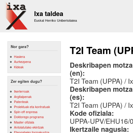
Sk
m
Ixa taldea
co
Euskal Herriko Unibertsitatea
T2I Team (UP
Nor gara?
Hasiera
Aurkezpena
Deskribapen motza,
Kideak
(en):
T2I Team (UPPA) / 
Zer egiten dugu?
Deskribapen motza,
Ikerlerroak
(es):
Argitalpenak
Patenteak
T2I Team (UPPA) / 
Proiektuak eta kontratuak
Kode ofiziala:
Spin-off enpresa
Doktorego programa
UPPA-UPV/EHU16/
Master ofiziala
Ikertzaile nagusia:
Antolatutako ekintzak
Etengabeko formakuntza