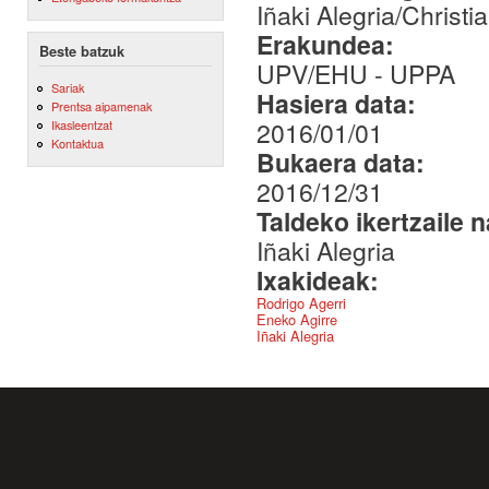
Iñaki Alegria/Christi
Erakundea:
Beste batzuk
UPV/EHU - UPPA
Sariak
Hasiera data:
Prentsa aipamenak
2016/01/01
Ikasleentzat
Kontaktua
Bukaera data:
2016/12/31
Taldeko ikertzaile 
Iñaki Alegria
Ixakideak:
Rodrigo Agerri
Eneko Agirre
Iñaki Alegria