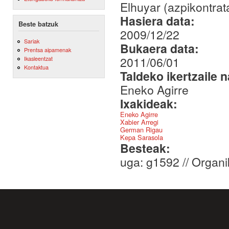
Elhuyar (azpikontrat
Hasiera data:
Beste batzuk
2009/12/22
Sariak
Bukaera data:
Prentsa aipamenak
2011/06/01
Ikasleentzat
Kontaktua
Taldeko ikertzaile 
Eneko Agirre
Ixakideak:
Eneko Agirre
Xabier Arregi
German Rigau
Kepa Sarasola
Besteak:
uga: g1592 // Orga