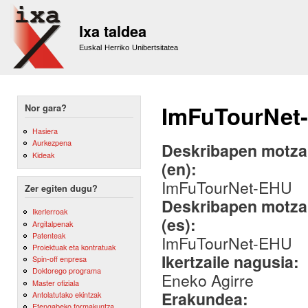
Sk
m
Ixa taldea
co
Euskal Herriko Unibertsitatea
ImFuTourNet
Nor gara?
Hasiera
Aurkezpena
Deskribapen motza,
Kideak
(en):
ImFuTourNet-EHU
Zer egiten dugu?
Deskribapen motza,
Ikerlerroak
(es):
Argitalpenak
Patenteak
ImFuTourNet-EHU
Proiektuak eta kontratuak
Ikertzaile nagusia:
Spin-off enpresa
Doktorego programa
Eneko Agirre
Master ofiziala
Erakundea:
Antolatutako ekintzak
Etengabeko formakuntza