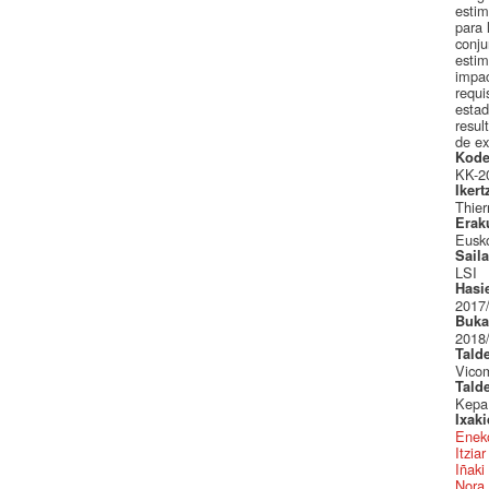
estim
para 
conju
estim
impac
requi
estad
resul
de ex
Kode
KK-2
Ikert
Thier
Erak
Eusko
Sail
LSI
Hasi
2017
Buka
2018
Tald
Vico
Tald
Kepa
Ixak
Eneko
Itzia
Iñaki
Nora 