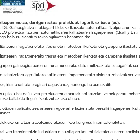
ribapen motza, derrigorrezkoa proiektuak logorik ez badu (eu):
S: Gainbegiratze moldagarri bidezko ikasketa automatikoa itzulpenaren kalit
S proiektua itzulpen automatikoaren kalitatearen iragarpenean (Quality Esti
ngo helburu zientifiko-teknologikoetan banatzen da:
litatearen iragarpenerako tresna eta metodoen ikerketa eta garapena ikasketa a
litatearen iragarpenerako tresna eta metodoen ikerketa eta garapena ikasketa a
agarpen gainbegiratuaren entrenamendurako datu-multzoak eta ezaugarriak sort
lo zehatzetara egokitutako kalitatearen iragarpenerako sistema zehatzak sortze
er, irismenari eta eraginari dagokionez, hurrengo helburuak ditu
su pilotu bat definitzea proiektuaren emaitzak aplikatzeko, zeinek garatu beharre
reko baliabide linguistikoak zehaztuko dituen.
ototipoen baliozkotzea artearen egoerari erlazionatuta bereziki iragarpenen kali
ionez.
oiektuko emaitzen zabalkunde akademikoa kongresu internazionaletan.
aitzen transferentzia industriara eta ustiapen komertzialerako aukeren analisia