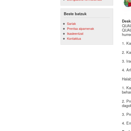
Beste batzuk
Desk
Sariak
QUALE
Prentsa aipamenak
QUALE
Ikasleentzat
hurre
Kontaktua
1. Ka
2. Ka
3. Ir
4. Ar
Halab
1. Ka
behar
2. Pr
dagok
3. Pr
4. Em