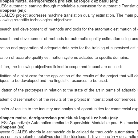
ribapen motza, derrigorrezkoa proiektuak logorik ez badu (en):
S: automatic learning through modulable supervision for automatic Translatio
ribapena (en):
UALES project addresses machine translation quality estimation. The main pur
ollowing scientific-technological objectives:
search and development of methods and tools for the automatic estimation of q
search and development of methods for automatic quality estimation using uns
eation and preparation of adequate data sets for the training of supervised esti
eation of accurate quality estimation systems adapted to specific domains.
dition, the following objectives linked to scope and impact are defined:
finition of a pilot case for the application of the results of the project that will
iques to be developed and the linguistic resources to be used.
lidation of the prototypes in relation to the state of the art in terms of adaptabi
ademic dissemination of the results of the project in international conferences.
ansfer of results to the industry and analysis of opportunities for commercial exp
ribapen motza, derrigorrezkoa proiektuak logorik ez badu (es):
S: Aprendizaje Automático mediante Supervisión Modulable para Estimación
ribapena (es):
oyecto QUALES aborda la estimación de la calidad de traducción automática. El 
osa en los siguientes objetivos científico-técnicos: 1. Investigación y desarrol