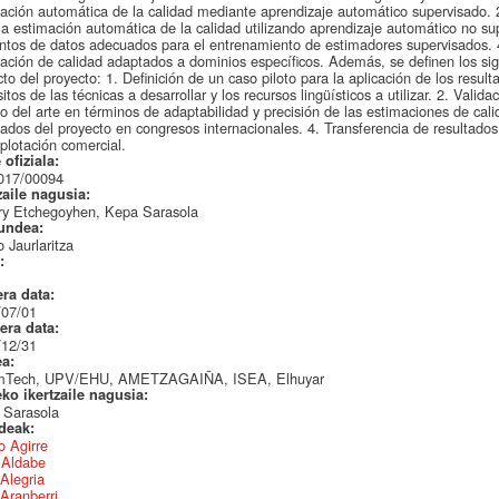
ación automática de la calidad mediante aprendizaje automático supervisado. 2
la estimación automática de la calidad utilizando aprendizaje automático no su
ntos de datos adecuados para el entrenamiento de estimadores supervisados. 
ación de calidad adaptados a dominios específicos. Además, se definen los sigu
to del proyecto: 1. Definición de un caso piloto para la aplicación de los resul
sitos de las técnicas a desarrollar y los recursos lingüísticos a utilizar. 2. Valid
o del arte en términos de adaptabilidad y precisión de las estimaciones de cal
tados del proyecto en congresos internacionales. 4. Transferencia de resultados 
plotación comercial.
 ofiziala:
017/00094
zaile nagusia:
ry Etchegoyhen, Kepa Sarasola
undea:
 Jaurlaritza
a:
era data:
/07/01
era data:
/12/31
ea:
mTech, UPV/EHU, AMETZAGAIÑA, ISEA, Elhuyar
eko ikertzaile nagusia:
 Sarasola
ideak:
 Agirre
r Aldabe
 Alegria
Aranberri