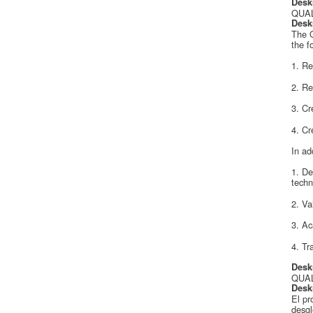
Desk
QUALE
Desk
The Q
the f
1. Re
2. Re
3. Cr
4. Cr
In ad
1. De
techn
2. Va
3. Ac
4. Tr
Desk
QUALE
Desk
El pr
desgl