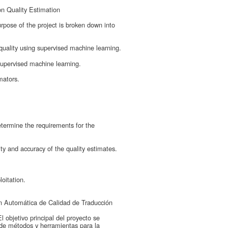
n Quality Estimation
pose of the project is broken down into
uality using supervised machine learning.
upervised machine learning.
mators.
 determine the requirements for the
lity and accuracy of the quality estimates.
loitation.
 Automática de Calidad de Traducción
objetivo principal del proyecto se
lo de métodos y herramientas para la