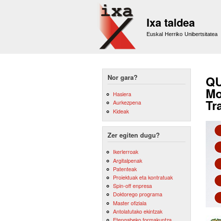
Ixa taldea
Euskal Herriko Unibertsitatea
Nor gara?
QU
Mo
Hasiera
Tr
Aurkezpena
Kideak
Zer egiten dugu?
Ikerlerroak
Argitalpenak
Patenteak
Proiektuak eta kontratuak
Spin-off enpresa
Doktorego programa
Master ofiziala
Antolatutako ekintzak
Etengabeko formakuntza