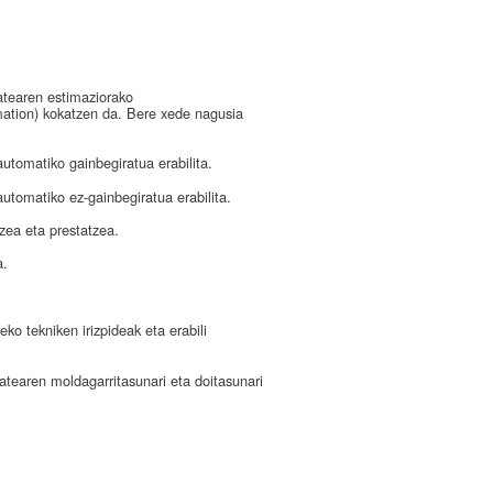
atearen estimaziorako
mation) kokatzen da. Bere xede nagusia
utomatiko gainbegiratua erabilita.
utomatiko ez-gainbegiratua erabilita.
zea eta prestatzea.
a.
ko tekniken irizpideak eta erabili
tatearen moldagarritasunari eta doitasunari
.