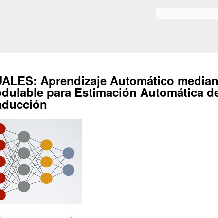
Skip to
main
Bilaketa formularioa
content
ALES: Aprendizaje Automático median
dulable para Estimación Automática de
aducción