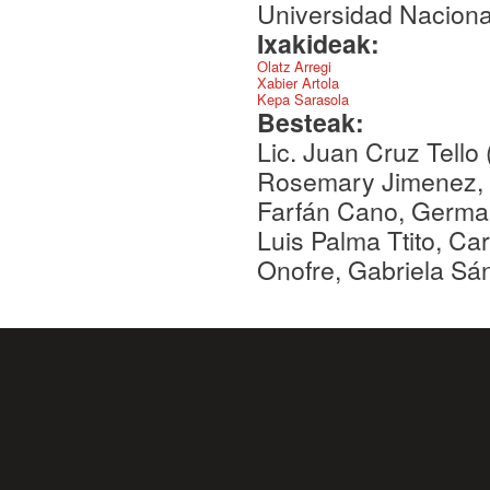
Universidad Nacion
Ixakideak:
Olatz Arregi
Xabier Artola
Kepa Sarasola
Besteak:
Lic. Juan Cruz Tello
Rosemary Jimenez, 
Farfán Cano, Germai
Luis Palma Ttito, C
Onofre, Gabriela Sá