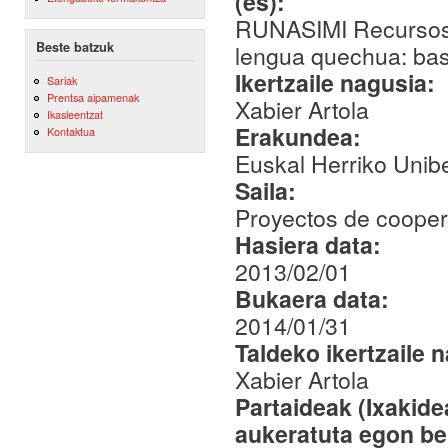
(es):
RUNASIMI Recursos b
Beste batzuk
lengua quechua: base
Ikertzaile nagusia:
Sariak
Prentsa aipamenak
Xabier Artola
Ikasleentzat
Erakundea:
Kontaktua
Euskal Herriko Unibe
Saila:
Proyectos de coopera
Hasiera data:
2013/02/01
Bukaera data:
2014/01/31
Taldeko ikertzaile 
Xabier Artola
Partaideak (Ixakid
aukeratuta egon be