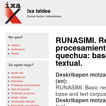
Sk
m
Ixa taldea
co
Euskal Herriko Unibertsitatea
RUNASIMI. Re
Nor gara?
procesamient
Hasiera
Aurkezpena
quechua: base
Kideak
textual.
Zer egiten dugu?
Deskribapen motza,
Ikerlerroak
Argitalpenak
(en):
Patenteak
Proiektuak eta kontratuak
RUNASIMI. Basic res
Spin-off enpresa
base and text corpus
Doktorego programa
Master ofiziala
Deskribapen motza,
Antolatutako ekintzak
Etengabeko formakuntza