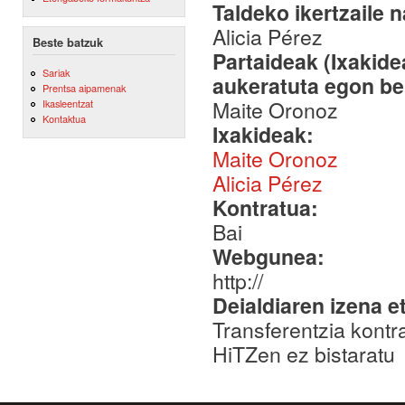
Taldeko ikertzaile 
Alicia Pérez
Beste batzuk
Partaideak (Ixakid
Sariak
aukeratuta egon be
Prentsa aipamenak
Maite Oronoz
Ikasleentzat
Kontaktua
Ixakideak:
Maite Oronoz
Alicia Pérez
Kontratua:
Bai
Webgunea:
http://
Deialdiaren izena e
Transferentzia kontr
HiTZen ez bistaratu