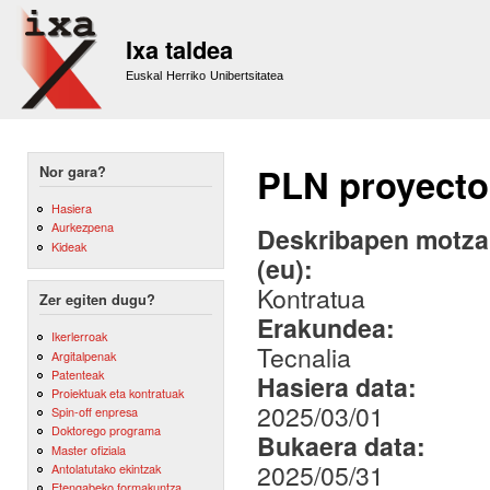
Sk
m
Ixa taldea
co
Euskal Herriko Unibertsitatea
PLN proyecto
Nor gara?
Hasiera
Aurkezpena
Deskribapen motza,
Kideak
(eu):
Kontratua
Zer egiten dugu?
Erakundea:
Ikerlerroak
Tecnalia
Argitalpenak
Patenteak
Hasiera data:
Proiektuak eta kontratuak
2025/03/01
Spin-off enpresa
Doktorego programa
Bukaera data:
Master ofiziala
2025/05/31
Antolatutako ekintzak
Etengabeko formakuntza