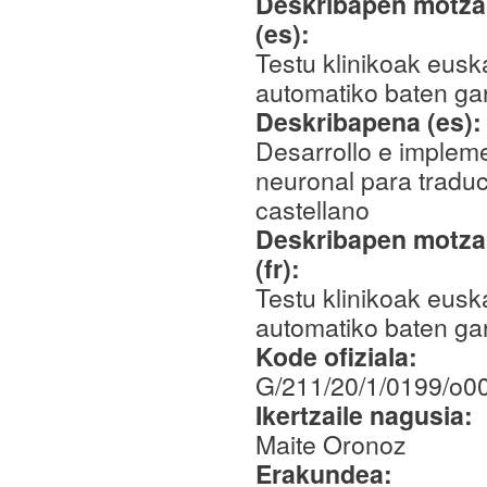
Deskribapen motza,
(es):
Testu klinikoak euska
automatiko baten ga
Deskribapena (es)
Desarrollo e implem
neuronal para traduci
castellano
Deskribapen motza,
(fr):
Testu klinikoak euska
automatiko baten ga
Kode ofiziala:
G/211/20/1/0199/o00
Ikertzaile nagusia:
Maite Oronoz
Erakundea: