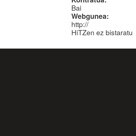
Bai
Webgunea:
http://
HiTZen ez bistaratu