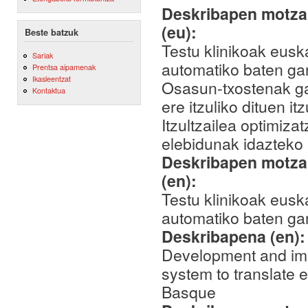
Deskribapen motza,
(eu):
Beste batzuk
Testu klinikoak euska
Sariak
automatiko baten ga
Prentsa aipamenak
Ikasleentzat
Osasun-txostenak gaz
Kontaktua
ere itzuliko dituen i
Itzultzailea optimiza
elebidunak idazteko 
Deskribapen motza,
(en):
Testu klinikoak euska
automatiko baten ga
Deskribapena (en)
Development and imp
system to translate 
Basque