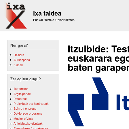
Sk
m
Ixa taldea
co
Euskal Herriko Unibertsitatea
Itzulbide: Tes
Nor gara?
euskarara ego
Hasiera
Aurkezpena
baten garapen
Kideak
Zer egiten dugu?
Ikerlerroak
Argitalpenak
Patenteak
Proiektuak eta kontratuak
Spin-off enpresa
Doktorego programa
Master ofiziala
Antolatutako ekintzak
Etengabeko formakuntza