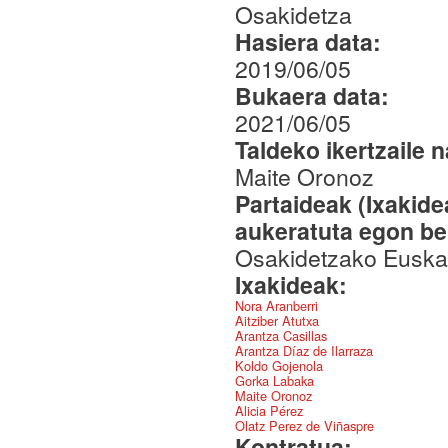
Osakidetza
Hasiera data:
2019/06/05
Bukaera data:
2021/06/05
Taldeko ikertzaile 
Maite Oronoz
Partaideak (Ixakid
aukeratuta egon be
Osakidetzako Euskar
Ixakideak:
Nora Aranberri
Aitziber Atutxa
Arantza Casillas
Arantza Díaz de Ilarraza
Koldo Gojenola
Gorka Labaka
Maite Oronoz
Alicia Pérez
Olatz Perez de Viñaspre
Kontratua: