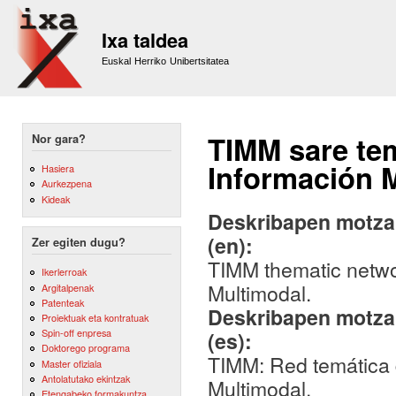
Sk
m
Ixa taldea
co
Euskal Herriko Unibertsitatea
TIMM sare tem
Nor gara?
Información M
Hasiera
Aurkezpena
Kideak
Deskribapen motza,
(en):
Zer egiten dugu?
TIMM thematic networ
Ikerlerroak
Multimodal.
Argitalpenak
Patenteak
Deskribapen motza,
Proiektuak eta kontratuak
Spin-off enpresa
(es):
Doktorego programa
TIMM: Red temática d
Master ofiziala
Antolatutako ekintzak
Multimodal.
Etengabeko formakuntza