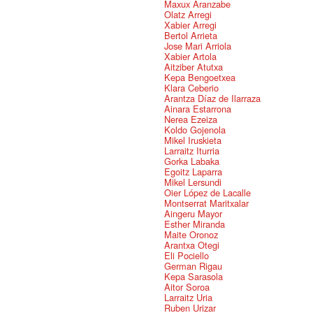
Maxux Aranzabe
Olatz Arregi
Xabier Arregi
Bertol Arrieta
Jose Mari Arriola
Xabier Artola
Aitziber Atutxa
Kepa Bengoetxea
Klara Ceberio
Arantza Díaz de Ilarraza
Ainara Estarrona
Nerea Ezeiza
Koldo Gojenola
Mikel Iruskieta
Larraitz Iturria
Gorka Labaka
Egoitz Laparra
Mikel Lersundi
Oier López de Lacalle
Montserrat Maritxalar
Aingeru Mayor
Esther Miranda
Maite Oronoz
Arantxa Otegi
Eli Pociello
German Rigau
Kepa Sarasola
Aitor Soroa
Larraitz Uria
Ruben Urizar