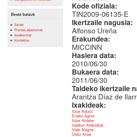
Kode ofiziala:
TIN2009-06135-E
Beste batzuk
Ikertzaile nagusia:
Sariak
Alfonso Ureña
Prentsa aipamenak
Ikasleentzat
Erakundea:
Kontaktua
MICCINN
Hasiera data:
2010/06/30
Bukaera data:
2011/06/30
Taldeko ikertzaile 
Arantza Díaz de Ilar
Ixakideak:
Itziar Aduriz
Eneko Agirre
Itziar Aldabe
Izaskun Aldezabal
Iñaki Alegria
Olatz Ansa