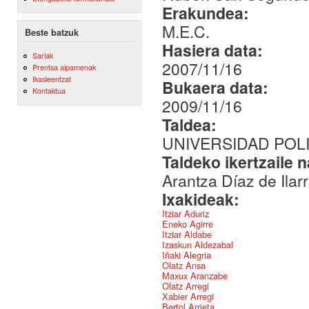
Erakundea:
M.E.C.
Beste batzuk
Hasiera data:
Sariak
2007/11/16
Prentsa aipamenak
Ikasleentzat
Bukaera data:
Kontaktua
2009/11/16
Taldea:
UNIVERSIDAD POL
Taldeko ikertzaile 
Arantza Díaz de Ilar
Ixakideak:
Itziar Aduriz
Eneko Agirre
Itziar Aldabe
Izaskun Aldezabal
Iñaki Alegria
Olatz Ansa
Maxux Aranzabe
Olatz Arregi
Xabier Arregi
Bertol Arrieta