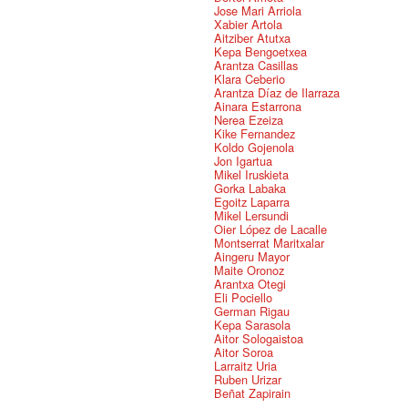
Jose Mari Arriola
Xabier Artola
Aitziber Atutxa
Kepa Bengoetxea
Arantza Casillas
Klara Ceberio
Arantza Díaz de Ilarraza
Ainara Estarrona
Nerea Ezeiza
Kike Fernandez
Koldo Gojenola
Jon Igartua
Mikel Iruskieta
Gorka Labaka
Egoitz Laparra
Mikel Lersundi
Oier López de Lacalle
Montserrat Maritxalar
Aingeru Mayor
Maite Oronoz
Arantxa Otegi
Eli Pociello
German Rigau
Kepa Sarasola
Aitor Sologaistoa
Aitor Soroa
Larraitz Uria
Ruben Urizar
Beñat Zapirain