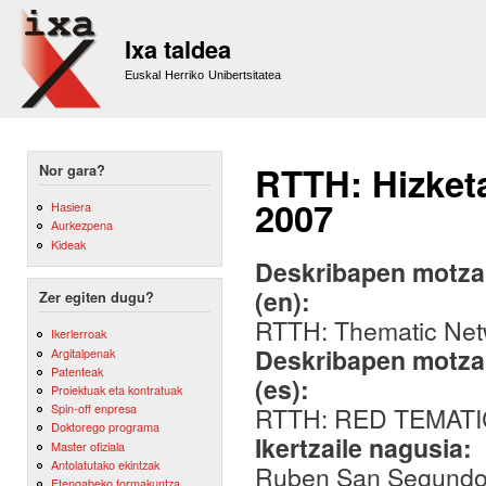
Sk
m
Ixa taldea
co
Euskal Herriko Unibertsitatea
RTTH: Hizketa
Nor gara?
2007
Hasiera
Aurkezpena
Kideak
Deskribapen motza,
(en):
Zer egiten dugu?
RTTH: Thematic Net
Ikerlerroak
Deskribapen motza,
Argitalpenak
Patenteak
(es):
Proiektuak eta kontratuak
Spin-off enpresa
RTTH: RED TEMATI
Doktorego programa
Ikertzaile nagusia:
Master ofiziala
Antolatutako ekintzak
Ruben San Segundo
Etengabeko formakuntza