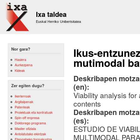
Sk
m
Ixa taldea
co
Euskal Herriko Unibertsitatea
Ikus-entzunez
Nor gara?
mutimodal bat
Hasiera
Aurkezpena
Kideak
Deskribapen motza,
(en):
Zer egiten dugu?
Viability analysis f
Ikerlerroak
contents
Argitalpenak
Patenteak
Deskribapen motza,
Proiektuak eta kontratuak
Spin-off enpresa
(es):
Doktorego programa
ESTUDIO DE VIAB
Master ofiziala
Antolatutako ekintzak
MULTIMODAL PARA
Etengabeko formakuntza