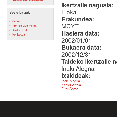
Ikertzaile nagusia:
Eleka
Beste batzuk
Erakundea:
Sariak
MCYT
Prentsa aipamenak
Ikasleentzat
Hasiera data:
Kontaktua
2002/01/01
Bukaera data:
2002/12/31
Taldeko ikertzaile 
Iñaki Alegria
Ixakideak:
Iñaki Alegria
Xabier Artola
Aitor Soroa