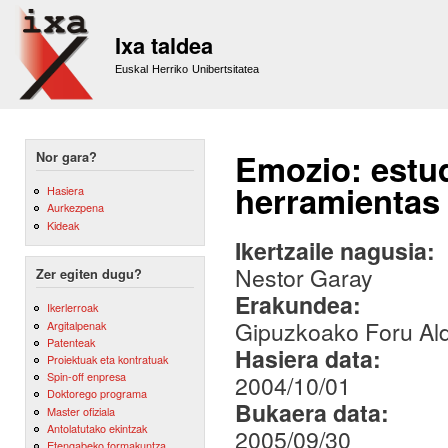
Sk
m
Ixa taldea
co
Euskal Herriko Unibertsitatea
Emozio: estud
Nor gara?
herramientas 
Hasiera
Aurkezpena
Kideak
Ikertzaile nagusia:
Nestor Garay
Zer egiten dugu?
Erakundea:
Ikerlerroak
Gipuzkoako Foru Al
Argitalpenak
Patenteak
Hasiera data:
Proiektuak eta kontratuak
Spin-off enpresa
2004/10/01
Doktorego programa
Bukaera data:
Master ofiziala
Antolatutako ekintzak
2005/09/30
Etengabeko formakuntza