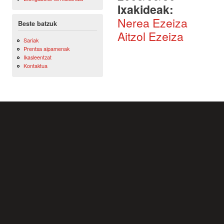
Ixakideak:
Nerea Ezeiza
Beste batzuk
Aitzol Ezeiza
Sariak
Prentsa aipamenak
Ikasleentzat
Kontaktua