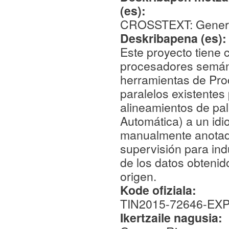
(es):
CROSSTEXT: Generac
Deskribapena (es)
Este proyecto tiene
procesadores semánt
herramientas de Pro
paralelos existentes
alineamientos de pa
Automática) a un idi
manualmente anotado
supervisión para ind
de los datos obtenid
origen.
Kode ofiziala:
TIN2015-72646-EX
Ikertzaile nagusia: