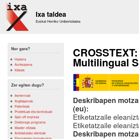
Sk
m
Ixa taldea
co
Euskal Herriko Unibertsitatea
CROSSTEXT: A
Nor gara?
Multilingual 
Hasiera
Aurkezpena
Kideak
Zer egiten dugu?
Ikerlerroak
Deskribapen motza,
Argitalpenak
(eu):
Patenteak
Proiektuak eta kontratuak
Etiketatzaile eleani
Spin-off enpresa
Doktorego programa
Etiketatzaile eleani
Master ofiziala
Deskribapen motza,
Antolatutako ekintzak
Etengabeko formakuntza