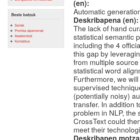
(en):
Automatic generation
Beste batzuk
Deskribapena (en)
Sariak
The lack of hand cur
Prentsa aipamenak
statistical semantic
Ikasleentzat
Kontaktua
including the 4 offic
this gap by leveragi
from multiple source
statistical word alig
Furthermore, we will
supervised techniqu
(potentially noisy) 
transfer. In addition
problem in NLP, the 
CrossText could then 
meet their technolo
Deskribapen motza,