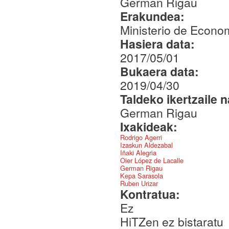
German Rigau
Erakundea:
Ministerio de Econom
Hasiera data:
2017/05/01
Bukaera data:
2019/04/30
Taldeko ikertzaile 
German Rigau
Ixakideak:
Rodrigo Agerri
Izaskun Aldezabal
Iñaki Alegria
Oier López de Lacalle
German Rigau
Kepa Sarasola
Ruben Urizar
Kontratua:
Ez
HiTZen ez bistaratu