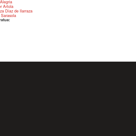
 Alegria
r Artola
za Díaz de Ilarraza
 Sarasola
ratua: