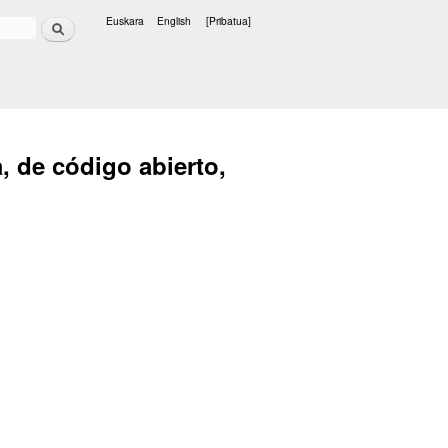
Bilatu
Euskara
English
[Pribatua]
Hizkuntzak
, de código abierto,