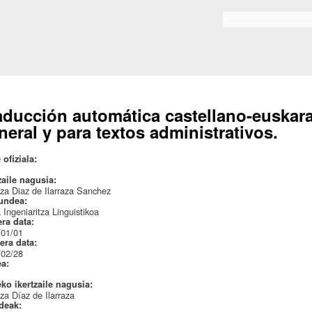
Skip to
main
Bilaketa formularioa
content
aducción automática castellano-euskara
neral y para textos administrativos.
 ofiziala:
zaile nagusia:
za Diaz de Ilarraza Sanchez
undea:
 Ingeniaritza Linguistikoa
era data:
/01/01
era data:
/02/28
ea:
eko ikertzaile nagusia:
za Díaz de Ilarraza
ideak: