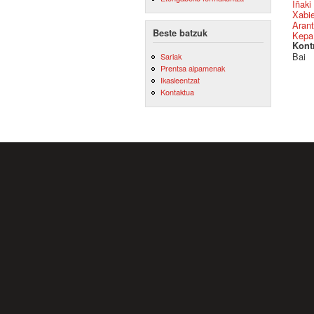
Iñaki
Xabie
Arant
Beste batzuk
Kepa
Kont
Bai
Sariak
Prentsa aipamenak
Ikasleentzat
Kontaktua