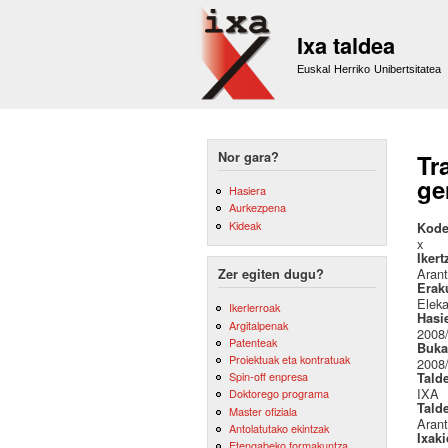
Ixa taldea
Euskal Herriko Unibertsitatea
Nor gara?
Tr
ge
Hasiera
Aurkezpena
Kideak
Kode
x
Ikert
Arant
Zer egiten dugu?
Erak
Eleka
Ikerlerroak
Hasi
Argitalpenak
2008
Patenteak
Buka
Proiektuak eta kontratuak
2008
Spin-off enpresa
Tald
IXA
Doktorego programa
Tald
Master ofiziala
Arant
Antolatutako ekintzak
Ixak
Etengabeko formakuntza