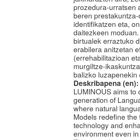
prozedura-urratsen a
beren prestakuntza-d
identifikatzen eta, 
daitezkeen moduan. 
birtualek erraztuko 
erabilera anitzetan 
(errehabilitazioan e
murgiltze-ikaskuntz
balizko luzapenekin e
Deskribapena (en)
LUMINOUS aims to con
generation of Langu
where natural lang
Models redefine the f
technology and enhan
environment even in s