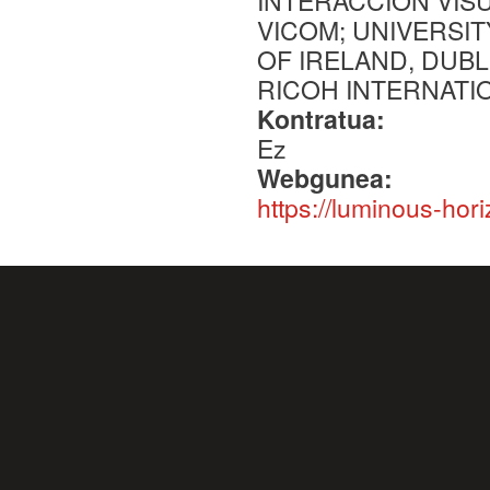
INTERACCION VIS
VICOM; UNIVERSIT
OF IRELAND, DUBL
RICOH INTERNATI
Kontratua:
Ez
Webgunea:
https://luminous-hori