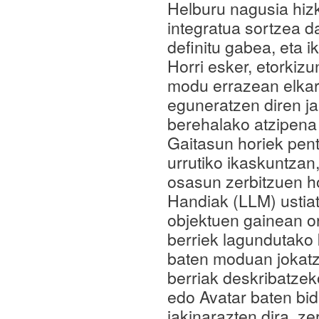
Helburu nagusia hiz
integratua sortzea da
definitu gabea, eta 
Horri esker, etorkiz
modu errazean elkar
eguneratzen diren ja
berehalako atzipena 
Gaitasun horiek pen
urrutiko ikaskuntza
osasun zerbitzuen h
Handiak (LLM) ustiat
objektuen gainean o
berriek lagundutako
baten moduan jokatze
berriak deskribatzek
edo Avatar baten bid
jakinarazten dira, z