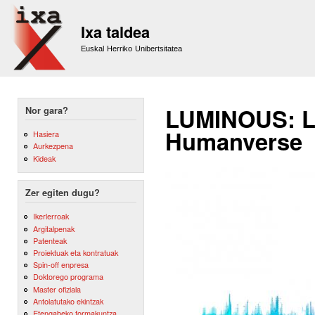
Sk
m
Ixa taldea
co
Euskal Herriko Unibertsitatea
LUMINOUS: L
Nor gara?
Humanverse
Hasiera
Aurkezpena
Kideak
Zer egiten dugu?
Ikerlerroak
Argitalpenak
Patenteak
Proiektuak eta kontratuak
Spin-off enpresa
Doktorego programa
Master ofiziala
Antolatutako ekintzak
Etengabeko formakuntza