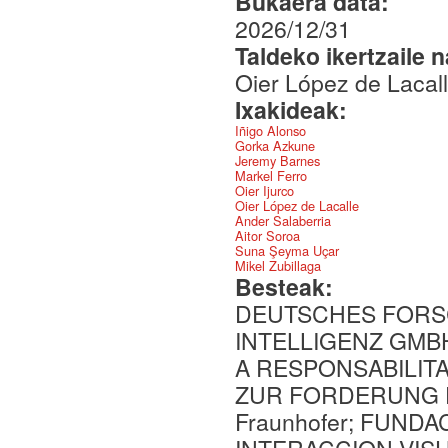
Bukaera data:
2026/12/31
Taldeko ikertzaile 
Oier López de Lacal
Ixakideak:
Iñigo Alonso
Gorka Azkune
Jeremy Barnes
Markel Ferro
Oier Ijurco
Oier López de Lacalle
Ander Salaberria
Aitor Soroa
Suna Şeyma Uçar
Mikel Zubillaga
Besteak:
DEUTSCHES FORS
INTELLIGENZ GMBH
A RESPONSABILIT
ZUR FORDERUNG 
Fraunhofer; FUND