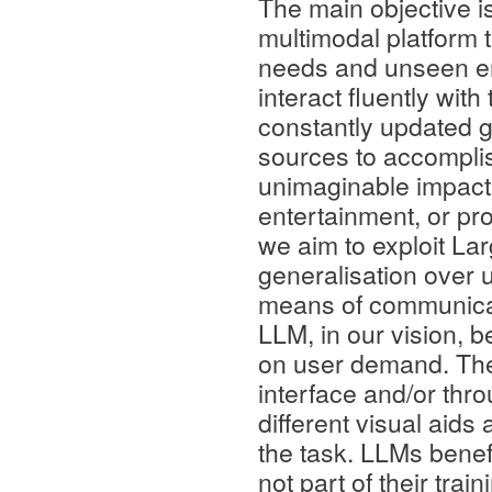
The main objective i
multimodal platform t
needs and unseen env
interact fluently wit
constantly updated g
sources to accomplis
unimaginable impact o
entertainment, or pro
we aim to exploit La
generalisation over u
means of communica
LLM, in our vision, b
on user demand. Th
interface and/or thr
different visual aid
the task. LLMs benefi
not part of their tra