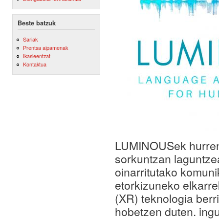
Beste batzuk
Sariak
Prentsa aipamenak
Ikasleentzat
Kontaktua
LUMINOUSek hurreng
sorkuntzan laguntze
oinarritutako komun
etorkizuneko elkarre
(XR) teknologia berr
hobetzen duten. ingu