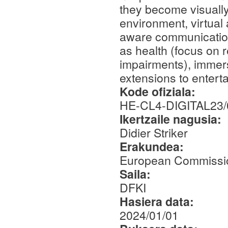
they become visually
environment, virtual a
aware communication 
as health (focus on r
impairments), immers
extensions to entert
Kode ofiziala:
HE-CL4-DIGITAL23/
Ikertzaile nagusia:
Didier Striker
Erakundea:
European Commissi
Saila:
DFKI
Hasiera data:
2024/01/01