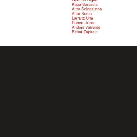
Kepa Sarasola
Aitor Sologaistoa
Aitor Soroa
Larraitz Uria
Ruben Urizar
Andoni Valverde
Beñat Zapirain