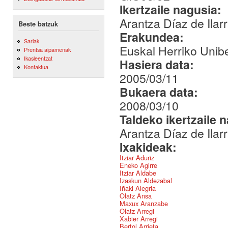
Ikertzaile nagusia:
Arantza Díaz de Ilar
Beste batzuk
Erakundea:
Sariak
Euskal Herriko Unibe
Prentsa aipamenak
Ikasleentzat
Hasiera data:
Kontaktua
2005/03/11
Bukaera data:
2008/03/10
Taldeko ikertzaile 
Arantza Díaz de Ilar
Ixakideak:
Itziar Aduriz
Eneko Agirre
Itziar Aldabe
Izaskun Aldezabal
Iñaki Alegria
Olatz Ansa
Maxux Aranzabe
Olatz Arregi
Xabier Arregi
Bertol Arrieta