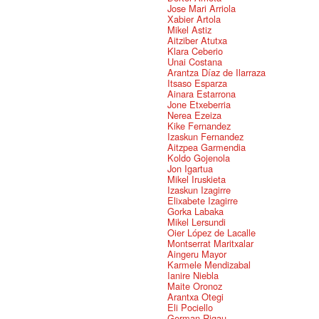
Jose Mari Arriola
Xabier Artola
Mikel Astiz
Aitziber Atutxa
Klara Ceberio
Unai Costana
Arantza Díaz de Ilarraza
Itsaso Esparza
Ainara Estarrona
Jone Etxeberria
Nerea Ezeiza
Kike Fernandez
Izaskun Fernandez
Aitzpea Garmendia
Koldo Gojenola
Jon Igartua
Mikel Iruskieta
Izaskun Izagirre
Elixabete Izagirre
Gorka Labaka
Mikel Lersundi
Oier López de Lacalle
Montserrat Maritxalar
Aingeru Mayor
Karmele Mendizabal
Ianire Niebla
Maite Oronoz
Arantxa Otegi
Eli Pociello
German Rigau