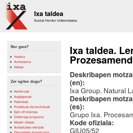
Sk
m
Ixa taldea
co
Euskal Herriko Unibertsitatea
Ixa taldea. L
Nor gara?
Prozesamend
Hasiera
Aurkezpena
Kideak
Deskribapen motza,
(en):
Zer egiten dugu?
Ixa Group. Natural
Ikerlerroak
Deskribapen motza,
Argitalpenak
Patenteak
(es):
Proiektuak eta kontratuak
Spin-off enpresa
Grupo Ixa. Procesam
Doktorego programa
Kode ofiziala:
Master ofiziala
Antolatutako ekintzak
GIU05/52
Etengabeko formakuntza