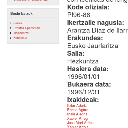
Kode ofiziala:
PI96-86
Beste batzuk
Ikertzaile nagusia:
Sariak
Arantza Díaz de Ilar
Prentsa aipamenak
Ikasleentzat
Erakundea:
Kontaktua
Eusko Jaurlaritza
Saila:
Hezkuntza
Hasiera data:
1996/01/01
Bukaera data:
1996/12/31
Ixakideak:
Itziar Aduriz
Eneko Agirre
Iñaki Alegria
Xabier Arregi
Jose Mari Arriola
Xabier Artola