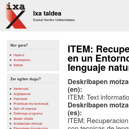
Sk
m
Ixa taldea
co
Euskal Herriko Unibertsitatea
ITEM: Recupe
Nor gara?
en un Entorno
Hasiera
Aurkezpena
lenguaje natu
Kideak
Zer egiten dugu?
Deskribapen motza,
(en):
Ikerlerroak
Argitalpenak
ITEM: Text informatio
Patenteak
Deskribapen motza,
Proiektuak eta kontratuak
Spin-off enpresa
(es):
Doktorego programa
ITEM: Recuperacion 
Master ofiziala
Antolatutako ekintzak
con tecnicas de leng
Etengabeko formakuntza