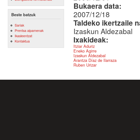
Bukaera data:
2007/12/18
Beste batzuk
Taldeko ikertzaile 
Sariak
Izaskun Aldezabal
Prentsa aipamenak
Ikasleentzat
Ixakideak:
Kontaktua
Itziar Aduriz
Eneko Agirre
Izaskun Aldezabal
Arantza Díaz de Ilarraza
Ruben Urizar