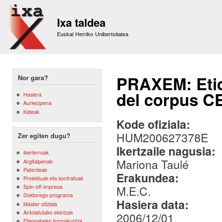
Sk
m
Ixa taldea
co
Euskal Herriko Unibertsitatea
PRAXEM: Etiq
Nor gara?
del corpus C
Hasiera
Aurkezpena
Kideak
Kode ofiziala:
HUM200627378E
Zer egiten dugu?
Ikertzaile nagusia:
Ikerlerroak
Mariona Taulé
Argitalpenak
Patenteak
Erakundea:
Proiektuak eta kontratuak
Spin-off enpresa
M.E.C.
Doktorego programa
Hasiera data:
Master ofiziala
Antolatutako ekintzak
2006/12/01
Etengabeko formakuntza