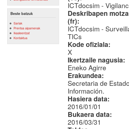
ICTdocsim - Vigilanc
Deskribapen motza,
Beste batzuk
(fr):
Sariak
ICTdocsim - Surveil
Prentsa aipamenak
Ikasleentzat
TICs
Kontaktua
Kode ofiziala:
X
Ikertzaile nagusia:
Eneko Agirre
Erakundea:
Secretaria de Estad
Información.
Hasiera data:
2016/01/01
Bukaera data:
2016/03/31