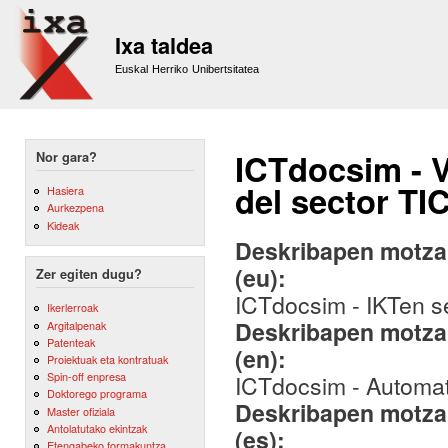
Sk
m
Ixa taldea
co
Euskal Herriko Unibertsitatea
ICTdocsim - V
Nor gara?
del sector TIC
Hasiera
Aurkezpena
Kideak
Deskribapen motza,
(eu):
Zer egiten dugu?
ICTdocsim - IKTen s
Ikerlerroak
Deskribapen motza,
Argitalpenak
Patenteak
(en):
Proiektuak eta kontratuak
Spin-off enpresa
ICTdocsim - Automati
Doktorego programa
Deskribapen motza,
Master ofiziala
Antolatutako ekintzak
(es):
Etengabeko formakuntza