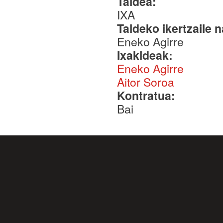
Taldea:
IXA
Taldeko ikertzaile 
Eneko Agirre
Ixakideak:
Eneko Agirre
Aitor Soroa
Kontratua:
Bai