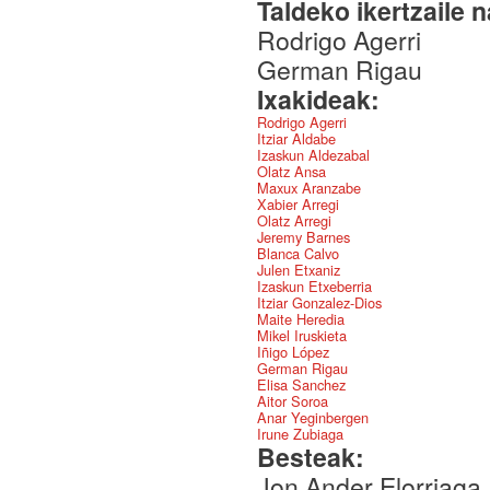
Taldeko ikertzaile 
Rodrigo Agerri
German Rigau
Ixakideak:
Rodrigo Agerri
Itziar Aldabe
Izaskun Aldezabal
Olatz Ansa
Maxux Aranzabe
Xabier Arregi
Olatz Arregi
Jeremy Barnes
Blanca Calvo
Julen Etxaniz
Izaskun Etxeberria
Itziar Gonzalez-Dios
Maite Heredia
Mikel Iruskieta
Iñigo López
German Rigau
Elisa Sanchez
Aitor Soroa
Anar Yeginbergen
Irune Zubiaga
Besteak:
Jon Ander Elorriaga,