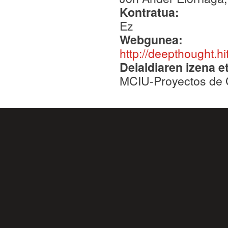
Kontratua:
Ez
Webgunea:
http://deepthought.hi
Deialdiaren izena e
MCIU-Proyectos de 