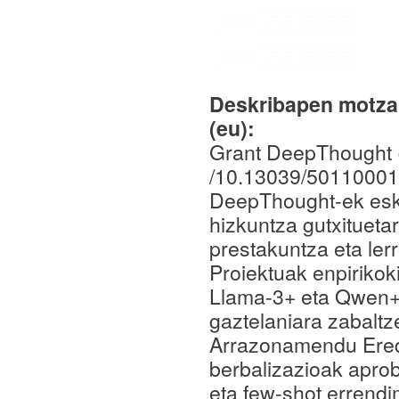
Deskribapen motza,
(eu):
Grant DeepThought 
/10.13039/5011000
DeepThought-ek eska
hizkuntza gutxituet
prestakuntza eta lerr
Proiektuak enpirikok
Llama-3+ eta Qwen+ 
gaztelaniara zabalt
Arrazonamendu Ered
berbalizazioak aprob
eta few-shot errend