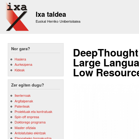
Sk
m
Ixa taldea
co
Euskal Herriko Unibertsitatea
DeepThought:
Nor gara?
Large Languag
Hasiera
Aurkezpena
Low Resource
Kideak
Zer egiten dugu?
Ikerlerroak
Argitalpenak
Patenteak
Proiektuak eta kontratuak
Spin-off enpresa
Doktorego programa
Master ofiziala
Antolatutako ekintzak
Etengabeko formakuntza