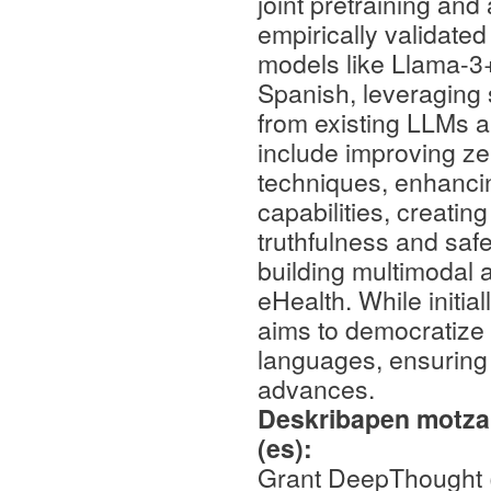
joint pretraining and
empirically validate
models like Llama-
Spanish, leveraging 
from existing LLMs 
include improving z
techniques, enhanci
capabilities, creati
truthfulness and saf
building multimodal 
eHealth. While initi
aims to democratize
languages, ensuring 
advances.
Deskribapen motza,
(es):
Grant DeepThought 