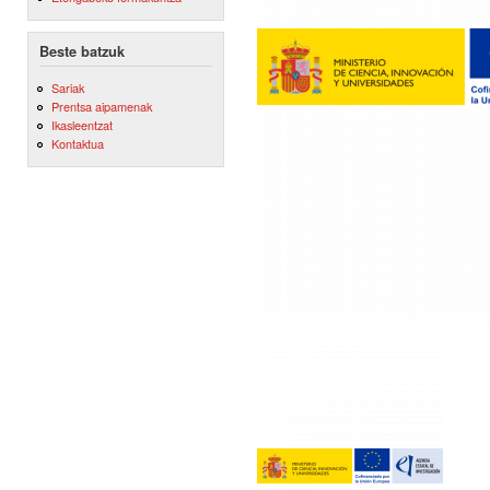
Beste batzuk
Sariak
Prentsa aipamenak
Ikasleentzat
Kontaktua