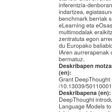
inferentzia-denbora
indartzea, egiatasu
benchmark berriak s
eLearning eta eOsas
multimodalak eraikit
zentratuta egon arre
du Europako baliabi
IAren aurrerapenak 
bermatuz.
Deskribapen motza,
(en):
Grant DeepThought 
/10.13039/5011000
Deskribapena (en)
DeepThought introdu
Language Models to 