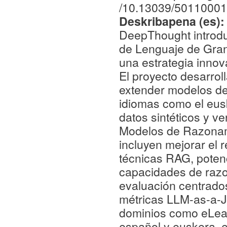
/10.13039/5011000
Deskribapena (es)
DeepThought introdu
de Lenguaje de Gran
una estrategia innov
El proyecto desarro
extender modelos d
idiomas como el eus
datos sintéticos y v
Modelos de Razonamie
incluyen mejorar el 
técnicas RAG, potenc
capacidades de raz
evaluación centrados
métricas LLM-as-a-J
dominios como eLear
español y euskera, e