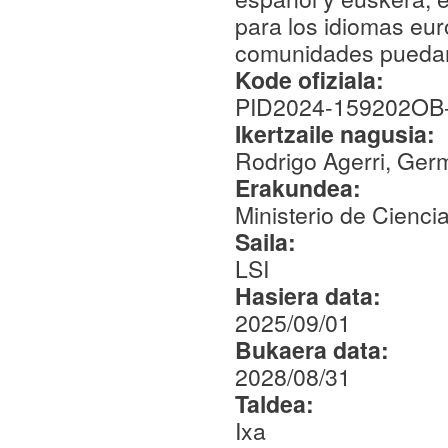
para los idiomas eu
comunidades puedan 
Kode ofiziala:
PID2024-159202OB
Ikertzaile nagusia:
Rodrigo Agerri, Ger
Erakundea:
Ministerio de Cienci
Saila:
LSI
Hasiera data:
2025/09/01
Bukaera data:
2028/08/31
Taldea:
Ixa