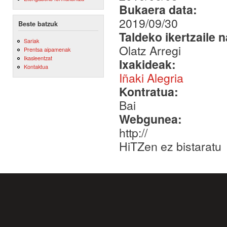
Bukaera data:
2019/09/30
Beste batzuk
Taldeko ikertzaile 
Sariak
Olatz Arregi
Prentsa aipamenak
Ikasleentzat
Ixakideak:
Kontaktua
Iñaki Alegria
Kontratua:
Bai
Webgunea:
http://
HiTZen ez bistaratu