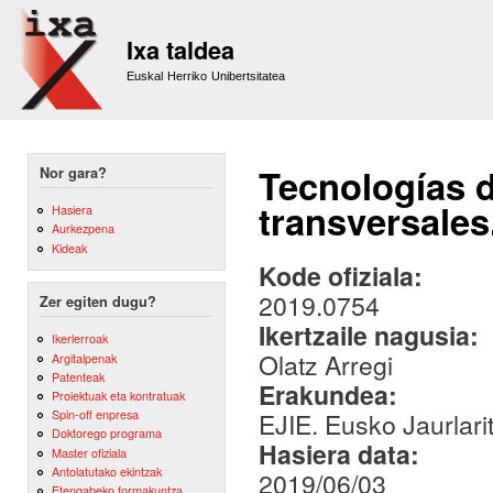
Sk
m
Ixa taldea
co
Euskal Herriko Unibertsitatea
Tecnologías d
Nor gara?
transversales
Hasiera
Aurkezpena
Kideak
Kode ofiziala:
2019.0754
Zer egiten dugu?
Ikertzaile nagusia:
Ikerlerroak
Olatz Arregi
Argitalpenak
Patenteak
Erakundea:
Proiektuak eta kontratuak
Spin-off enpresa
EJIE. Eusko Jaurlari
Doktorego programa
Hasiera data:
Master ofiziala
Antolatutako ekintzak
2019/06/03
Etengabeko formakuntza