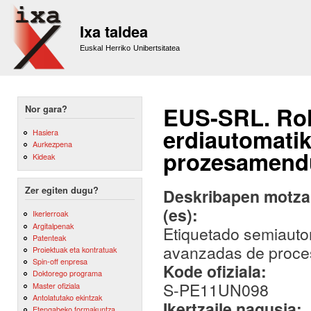
Sk
m
Ixa taldea
co
Euskal Herriko Unibertsitatea
EUS-SRL. Rol
Nor gara?
erdiautomati
Hasiera
Aurkezpena
prozesamendu
Kideak
Zer egiten dugu?
Deskribapen motza,
(es):
Ikerlerroak
Argitalpenak
Etiquetado semiauto
Patenteak
avanzadas de proces
Proiektuak eta kontratuak
Spin-off enpresa
Kode ofiziala:
Doktorego programa
S-PE11UN098
Master ofiziala
Antolatutako ekintzak
Ikertzaile nagusia:
Etengabeko formakuntza