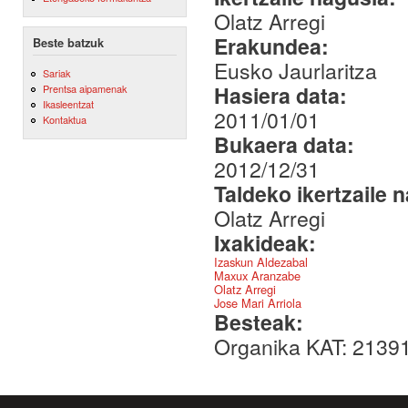
Olatz Arregi
Erakundea:
Beste batzuk
Eusko Jaurlaritza
Sariak
Hasiera data:
Prentsa aipamenak
Ikasleentzat
2011/01/01
Kontaktua
Bukaera data:
2012/12/31
Taldeko ikertzaile 
Olatz Arregi
Ixakideak:
Izaskun Aldezabal
Maxux Aranzabe
Olatz Arregi
Jose Mari Arriola
Besteak:
Organika KAT: 2139