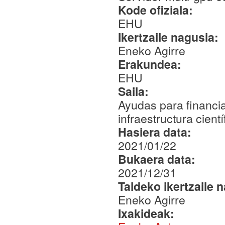
Kode ofiziala:
EHU
Ikertzaile nagusia:
Eneko Agirre
Erakundea:
EHU
Saila:
Ayudas para financia
infraestructura cien
Hasiera data:
2021/01/22
Bukaera data:
2021/12/31
Taldeko ikertzaile 
Eneko Agirre
Ixakideak: