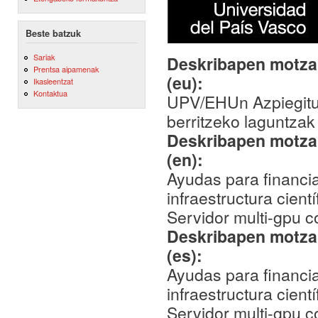
Beste batzuk
Sariak
Deskribapen motza,
Prentsa aipamenak
(eu):
Ikasleentzat
Kontaktua
UPV/EHUn Azpiegitura
berritzeko laguntzak
Deskribapen motza,
(en):
Ayudas para financia
infraestructura cien
Servidor multi-gpu 
Deskribapen motza,
(es):
Ayudas para financia
infraestructura cien
Servidor multi-gpu 