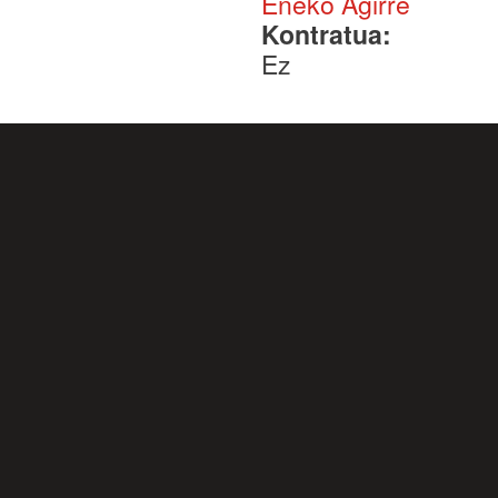
Eneko Agirre
Kontratua:
Ez