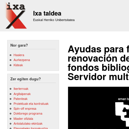
Sk
m
Ixa taldea
co
Euskal Herriko Unibertsitatea
Ayudas para f
Nor gara?
renovación de 
Hasiera
Aurkezpena
fondos biblio
Kideak
Servidor mult
Zer egiten dugu?
Ikerlerroak
Argitalpenak
Patenteak
Proiektuak eta kontratuak
Spin-off enpresa
Doktorego programa
Master ofiziala
Antolatutako ekintzak
Etengabeko formakuntza