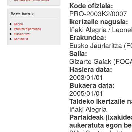
Kode ofiziala:
PRO-2003K2/0007
Beste batzuk
Ikertzaile nagusia:
Sariak
Iñaki Alegria / Leon
Prentsa aipamenak
Ikasleentzat
Erakundea:
Kontaktua
Eusko Jaurlaritza 
Saila:
Gizarte Gaiak (FOC
Hasiera data:
2003/01/01
Bukaera data:
2005/01/01
Taldeko ikertzaile 
Iñaki Alegria
Partaideak (Ixakid
aukeratuta egon be