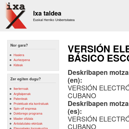
Sk
m
Ixa taldea
co
Euskal Herriko Unibertsitatea
VERSIÓN EL
Nor gara?
BÁSICO ES
Hasiera
Aurkezpena
Kideak
Deskribapen motza,
(en):
Zer egiten dugu?
VERSIÓN ELECTRÓ
Ikerlerroak
CUBANO
Argitalpenak
Patenteak
Deskribapen motza,
Proiektuak eta kontratuak
Spin-off enpresa
(es):
Doktorego programa
VERSIÓN ELECTRÓ
Master ofiziala
Antolatutako ekintzak
CUBANO
Etengabeko formakuntza