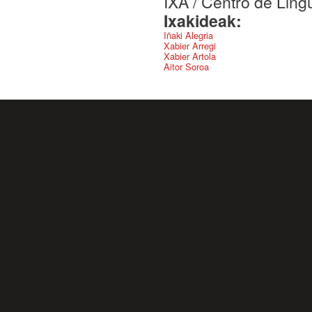
IXA / Centro de Ling
Ixakideak:
Iñaki Alegria
Xabier Arregi
Xabier Artola
Aitor Soroa