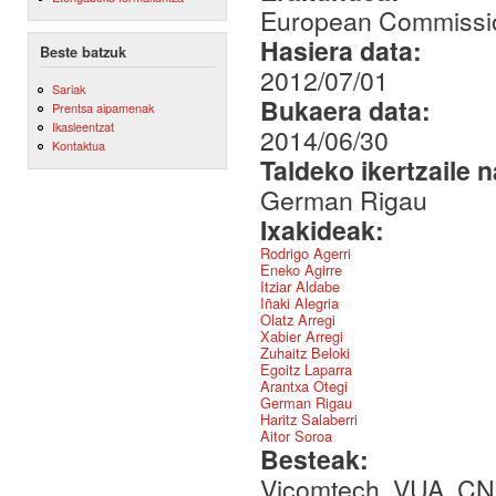
European Commissi
Hasiera data:
Beste batzuk
2012/07/01
Sariak
Bukaera data:
Prentsa aipamenak
Ikasleentzat
2014/06/30
Kontaktua
Taldeko ikertzaile 
German Rigau
Ixakideak:
Rodrigo Agerri
Eneko Agirre
Itziar Aldabe
Iñaki Alegria
Olatz Arregi
Xabier Arregi
Zuhaitz Beloki
Egoitz Laparra
Arantxa Otegi
German Rigau
Haritz Salaberri
Aitor Soroa
Besteak:
Vicomtech, VUA, CN