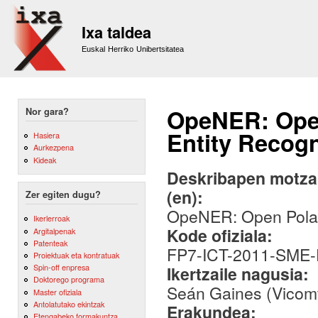
Sk
m
Ixa taldea
co
Euskal Herriko Unibertsitatea
OpeNER: Ope
Nor gara?
Entity Recogn
Hasiera
Aurkezpena
Kideak
Deskribapen motza,
(en):
Zer egiten dugu?
OpeNER: Open Polar
Ikerlerroak
Kode ofiziala:
Argitalpenak
Patenteak
FP7-ICT-2011-SME
Proiektuak eta kontratuak
Spin-off enpresa
Ikertzaile nagusia:
Doktorego programa
Seán Gaines (Vicom
Master ofiziala
Antolatutako ekintzak
Erakundea:
Etengabeko formakuntza