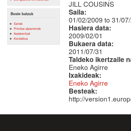
JILL COUSINS
Saila:
Beste batzuk
01/02/2009 to 31/07
Sariak
Hasiera data:
Prentsa aipamenak
2009/02/01
Ikasleentzat
Kontaktua
Bukaera data:
2011/07/31
Taldeko ikertzaile 
Eneko Agirre
Ixakideak:
Eneko Agirre
Besteak:
http://version1.eur