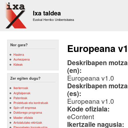
Sk
m
Ixa taldea
co
Euskal Herriko Unibertsitatea
Europeana v1
Nor gara?
Hasiera
Aurkezpena
Deskribapen motza,
Kideak
(en):
Europeana v1.0
Zer egiten dugu?
Deskribapen motza,
Ikerlerroak
(es):
Argitalpenak
Patenteak
Europeana v1.0
Proiektuak eta kontratuak
Kode ofiziala:
Spin-off enpresa
Doktorego programa
eContent
Master ofiziala
Ikertzaile nagusia:
Antolatutako ekintzak
Etengabeko formakuntza