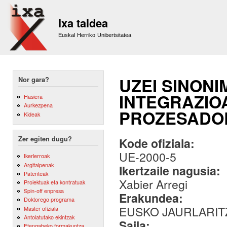
Sk
m
Ixa taldea
co
Euskal Herriko Unibertsitatea
UZEI SINON
Nor gara?
INTEGRAZIO
Hasiera
Aurkezpena
PROZESADO
Kideak
Zer egiten dugu?
Kode ofiziala:
UE-2000-5
Ikerlerroak
Argitalpenak
Ikertzaile nagusia:
Patenteak
Xabier Arregi
Proiektuak eta kontratuak
Spin-off enpresa
Erakundea:
Doktorego programa
EUSKO JAURLARIT
Master ofiziala
Antolatutako ekintzak
Saila:
Etengabeko formakuntza