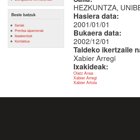
HEZKUNTZA, UNIBE
Hasiera data:
Beste batzuk
2001/01/01
Sariak
Bukaera data:
Prentsa aipamenak
Ikasleentzat
2002/12/01
Kontaktua
Taldeko ikertzaile 
Xabier Arregi
Ixakideak:
Olatz Ansa
Xabier Arregi
Xabier Artola