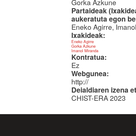
Gorka Azkune
Partaideak (Ixakid
aukeratuta egon be
Eneko Agirre, Imano
Ixakideak:
Eneko Agirre
Gorka Azkune
Imanol Miranda
Kontratua:
Ez
Webgunea:
http://
Deialdiaren izena e
CHIST-ERA 2023