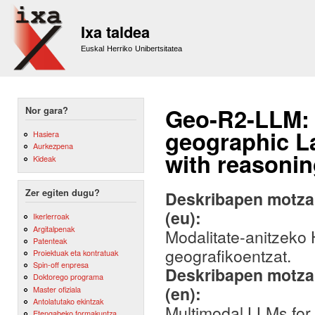
Sk
m
Ixa taldea
co
Euskal Herriko Unibertsitatea
Geo-R2-LLM: 
Nor gara?
geographic L
Hasiera
Aurkezpena
with reasonin
Kideak
Zer egiten dugu?
Deskribapen motza,
(eu):
Ikerlerroak
Argitalpenak
Modalitate-anitzeko
Patenteak
geografikoentzat.
Proiektuak eta kontratuak
Spin-off enpresa
Deskribapen motza,
Doktorego programa
(en):
Master ofiziala
Antolatutako ekintzak
Multimodal LLMs for
Etengabeko formakuntza