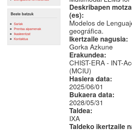
Deskribapen motza,
(es):
Beste batzuk
Modelos de Lenguaje
Sariak
geográfica.
Prentsa aipamenak
Ikasleentzat
Ikertzaile nagusia:
Kontaktua
Gorka Azkune
Erakundea:
CHIST-ERA - INT-Acc
(MCIU)
Hasiera data:
2025/06/01
Bukaera data:
2028/05/31
Taldea:
IXA
Taldeko ikertzaile 