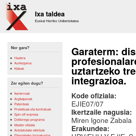
Sk
m
Ixa taldea
co
Euskal Herriko Unibertsitatea
Garaterm: di
Nor gara?
profesionalar
Hasiera
Aurkezpena
uztartzeko tr
Kideak
integrazioa.
Zer egiten dugu?
Kode ofiziala:
Ikerlerroak
Argitalpenak
EJIE07/07
Patenteak
Proiektuak eta kontratuak
Ikertzaile nagusia:
Spin-off enpresa
Miren Igone Zabala
Doktorego programa
Master ofiziala
Erakundea:
Antolatutako ekintzak
Etengabeko formakuntza