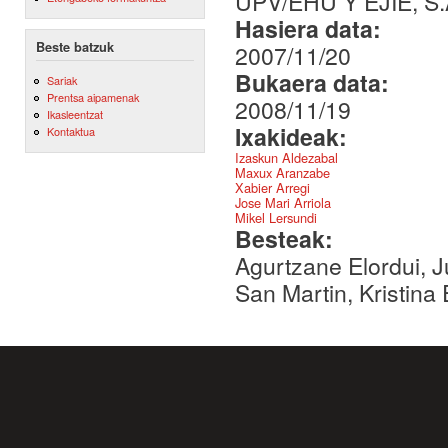
UPV/EHU Y EJIE, S.
Hasiera data:
Beste batzuk
2007/11/20
Bukaera data:
Sariak
Prentsa aipamenak
2008/11/19
Ikasleentzat
Ixakideak:
Kontaktua
Izaskun Aldezabal
Maxux Aranzabe
Xabier Arregi
Jose Mari Arriola
Mikel Lersundi
Besteak:
Agurtzane Elordui, Ju
San Martin, Kristina