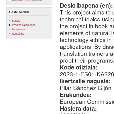
Deskribapena (en)
This project aims to 
Beste batzuk
technical topics usin
Sariak
the project in book a
Prentsa aipamenak
Ikasleentzat
elements of natural
Kontaktua
technology ethics in 
applications. By diss
translation trainers
proof their programs
Kode ofiziala:
2023-1-ES01-KA22
Ikertzaile nagusia:
Pilar Sánchez Gijón
Erakundea:
European Commissi
Hasiera data: