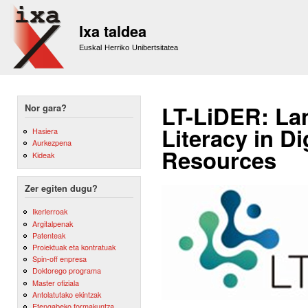
Sk
m
Ixa taldea
co
Euskal Herriko Unibertsitatea
LT-LiDER: Lan
Nor gara?
Literacy in D
Hasiera
Aurkezpena
Resources
Kideak
Zer egiten dugu?
Ikerlerroak
Argitalpenak
Patenteak
Proiektuak eta kontratuak
Spin-off enpresa
Doktorego programa
Master ofiziala
Antolatutako ekintzak
Etengabeko formakuntza