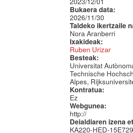
2023/12/01
Bukaera data:
2026/11/30
Taldeko ikertzaile 
Nora Aranberri
Ixakideak:
Ruben Urizar
Besteak:
Universitat Autònoma
Technische Hochschu
Alpes, Rijksuniversi
Kontratua:
Ez
Webgunea:
http://
Deialdiaren izena e
KA220-HED-15E729