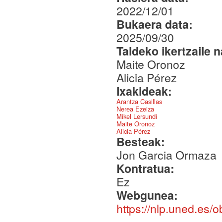
2022/12/01
Bukaera data:
2025/09/30
Taldeko ikertzaile 
Maite Oronoz
Alicia Pérez
Ixakideak:
Arantza Casillas
Nerea Ezeiza
Mikel Lersundi
Maite Oronoz
Alicia Pérez
Besteak:
Jon Garcia Ormaza
Kontratua:
Ez
Webgunea:
https://nlp.uned.es/