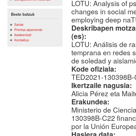
LOTU: Analysis of psy
changes in social me
Beste batzuk
employing deep naT
Sariak
Deskribapen motza,
Prentsa aipamenak
(es):
Ikasleentzat
Kontaktua
LOTU: Análisis de ra
temprana en redes s
de soledad y aislam
Kode ofiziala:
TED2021-130398B-
Ikertzaile nagusia:
Alicia Pérez eta Mai
Erakundea:
Ministerio de Cienci
130398B-C22 financ
por la Unión Europ
Hasiera data: