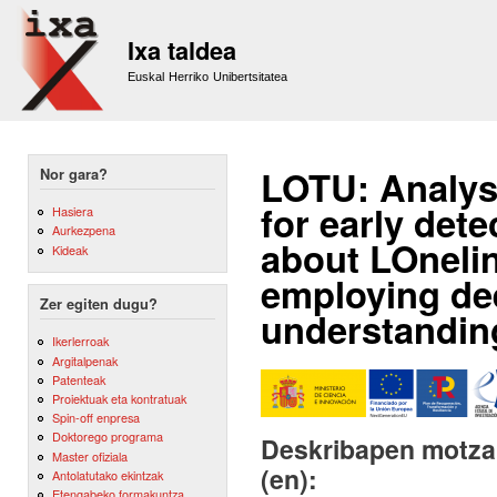
Sk
m
Ixa taldea
co
Euskal Herriko Unibertsitatea
LOTU: Analysi
Nor gara?
for early det
Hasiera
Aurkezpena
about LOnelin
Kideak
employing de
Zer egiten dugu?
understandin
Ikerlerroak
Argitalpenak
Patenteak
Proiektuak eta kontratuak
Spin-off enpresa
Doktorego programa
Deskribapen motza,
Master ofiziala
(en):
Antolatutako ekintzak
Etengabeko formakuntza