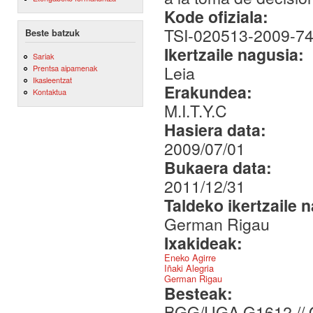
Kode ofiziala:
TSI-020513-2009-7
Beste batzuk
Ikertzaile nagusia:
Sariak
Leia
Prentsa aipamenak
Ikasleentzat
Erakundea:
Kontaktua
M.I.T.Y.C
Hasiera data:
2009/07/01
Bukaera data:
2011/12/31
Taldeko ikertzaile 
German Rigau
Ixakideak:
Eneko Agirre
Iñaki Alegria
German Rigau
Besteak:
BGG/UGA G1612 // 