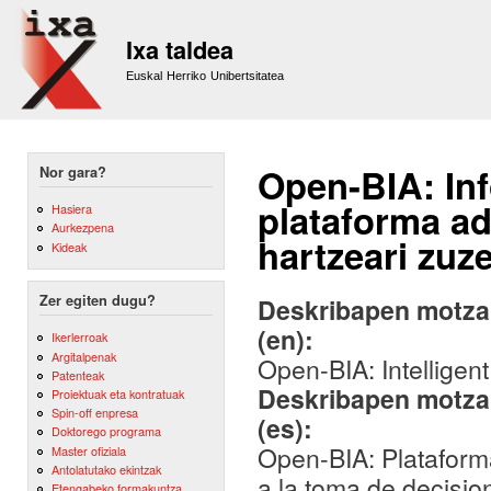
Sk
m
Ixa taldea
co
Euskal Herriko Unibertsitatea
Open-BIA: In
Nor gara?
plataforma a
Hasiera
Aurkezpena
hartzeari zuz
Kideak
Zer egiten dugu?
Deskribapen motza,
(en):
Ikerlerroak
Argitalpenak
Open-BIA: Intelligen
Patenteak
Deskribapen motza,
Proiektuak eta kontratuak
Spin-off enpresa
(es):
Doktorego programa
Open-BIA: Plataforma
Master ofiziala
Antolatutako ekintzak
a la toma de decisi
Etengabeko formakuntza