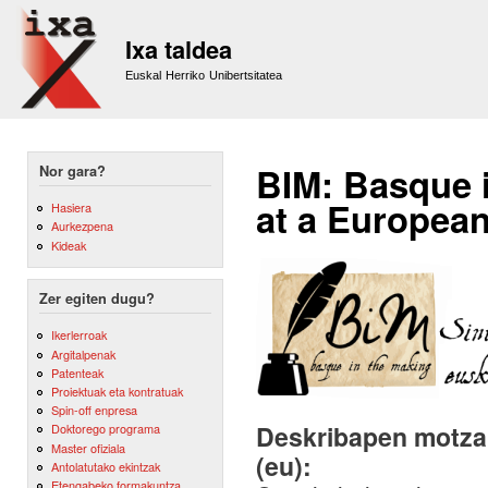
Sk
m
Ixa taldea
co
Euskal Herriko Unibertsitatea
BIM: Basque i
Nor gara?
at a European
Hasiera
Aurkezpena
Kideak
Zer egiten dugu?
Ikerlerroak
Argitalpenak
Patenteak
Proiektuak eta kontratuak
Spin-off enpresa
Deskribapen motza,
Doktorego programa
Master ofiziala
(eu):
Antolatutako ekintzak
Etengabeko formakuntza