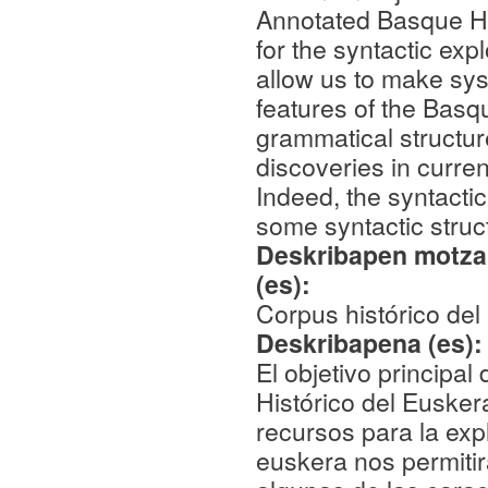
Annotated Basque Hi
for the syntactic expl
allow us to make sy
features of the Basq
grammatical structur
discoveries in curren
Indeed, the syntacti
some syntactic struc
Deskribapen motza,
(es):
Corpus histórico del
Deskribapena (es)
El objetivo principal
Histórico del Eusker
recursos para la expl
euskera nos permitir