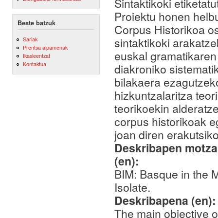
Sintaktikoki etiketa
Proiektu honen helbu
Beste batzuk
Corpus Historikoa o
sintaktikoki arakat
Sariak
Prentsa aipamenak
euskal gramatikaren
Ikasleentzat
Kontaktua
diakroniko sistemati
bilakaera ezagutzeko
hizkuntzalaritza teor
teorikoekin alderatz
corpus historikoak 
joan diren erakutsiko
Deskribapen motza,
(en):
BIM: Basque in the 
Isolate.
Deskribapena (en)
The main objective of 