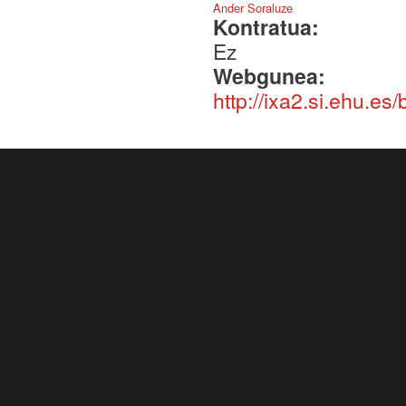
Ander Soraluze
Kontratua:
Ez
Webgunea:
http://ixa2.si.ehu.es/