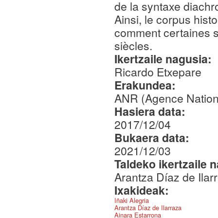
de la syntaxe diachro
Ainsi, le corpus his
comment certaines s
siècles.
Ikertzaile nagusia:
Ricardo Etxepare
Erakundea:
ANR (Agence Nation
Hasiera data:
2017/12/04
Bukaera data:
2021/12/03
Taldeko ikertzaile 
Arantza Díaz de Ilar
Ixakideak:
Iñaki Alegria
Arantza Díaz de Ilarraza
Ainara Estarrona