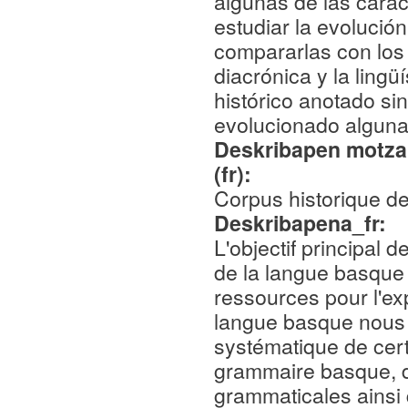
algunas de las carac
estudiar la evolució
compararlas con los 
diacrónica y la lingü
histórico anotado s
evolucionado algunas 
Deskribapen motza,
(fr):
Corpus historique d
Deskribapena_fr:
L'objectif principal d
de la langue basque
ressources pour l'ex
langue basque nous 
systématique de cert
grammaire basque, d'
grammaticales ainsi