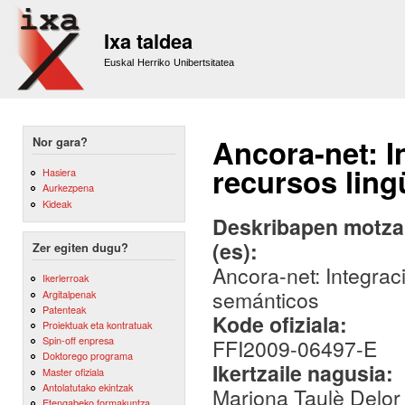
Sk
m
Ixa taldea
co
Euskal Herriko Unibertsitatea
Ancora-net: I
Nor gara?
recursos ling
Hasiera
Aurkezpena
Kideak
Deskribapen motza,
(es):
Zer egiten dugu?
Ancora-net: Integraci
Ikerlerroak
semánticos
Argitalpenak
Patenteak
Kode ofiziala:
Proiektuak eta kontratuak
Spin-off enpresa
FFI2009-06497-E
Doktorego programa
Ikertzaile nagusia:
Master ofiziala
Antolatutako ekintzak
Mariona Taulè Delor
Etengabeko formakuntza