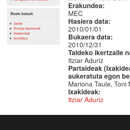
Erakundea:
MEC
Beste batzuk
Hasiera data:
Sariak
2010/01/01
Prentsa aipamenak
Ikasleentzat
Bukaera data:
Kontaktua
2010/12/31
Taldeko ikertzaile 
Itziar Aduriz
Partaideak (Ixakid
aukeratuta egon be
Mariona Taule, Toni M
Ixakideak:
Itziar Aduriz