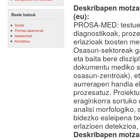
Deskribapen motza,
(eu):
Beste batzuk
PROSA-MED: testuen
Sariak
diagnostikoak, proz
Prentsa aipamenak
Ikasleentzat
erlazioak txosten me
Kontaktua
Osasun-sektoreak gar
eta baita bere diszip
dokumentu mediko so
osasun-zentroak), et
aurrerapen handia e
prozesatuz. Proiektu
eraginkorra sortuko 
analisi morfologiko,
bidezko esleipena t
erlazioen detekzioa,
Deskribapen motza,