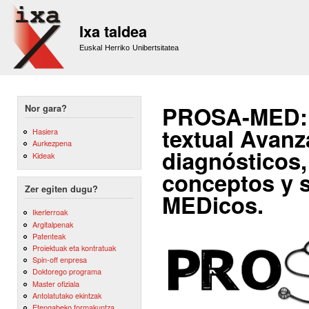
Sk
m
Ixa taldea
co
Euskal Herriko Unibertsitatea
PROSA-MED: 
Nor gara?
textual Avanz
Hasiera
Aurkezpena
diagnósticos,
Kideak
conceptos y s
Zer egiten dugu?
MEDicos.
Ikerlerroak
Argitalpenak
Patenteak
Proiektuak eta kontratuak
Spin-off enpresa
Doktorego programa
Master ofiziala
Antolatutako ekintzak
Etengabeko formakuntza