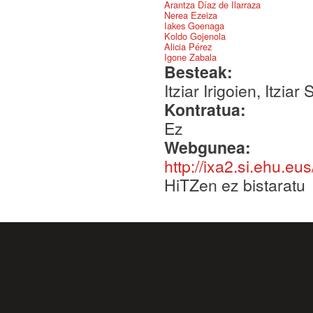
Arantza Díaz de Ilarraza
Nerea Ezeiza
Iakes Goenaga
Koldo Gojenola
Alicia Pérez
Igone Zabala
Besteak:
Itziar Irigoien, Itziar
Kontratua:
Ez
Webgunea:
http://ixa2.si.ehu.e
HiTZen ez bistaratu