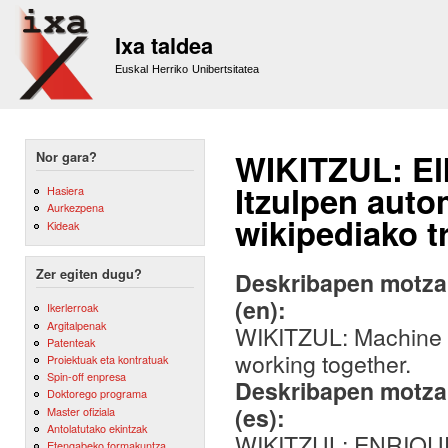
Sk
m
Ixa taldea
co
Euskal Herriko Unibertsitatea
WIKITZUL: El
Nor gara?
Itzulpen auto
Hasiera
Aurkezpena
wikipediako t
Kideak
Zer egiten dugu?
Deskribapen motza,
(en):
Ikerlerroak
Argitalpenak
WIKITZUL: Machine T
Patenteak
working together.
Proiektuak eta kontratuak
Spin-off enpresa
Deskribapen motza,
Doktorego programa
(es):
Master ofiziala
Antolatutako ekintzak
WIKITZUL: ENRIQ
Etengabeko formakuntza