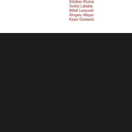
Aitziber Atutxa
Gorka Labaka
Mikel Lersundi
Aingeru Mayor
Kepa Sarasola