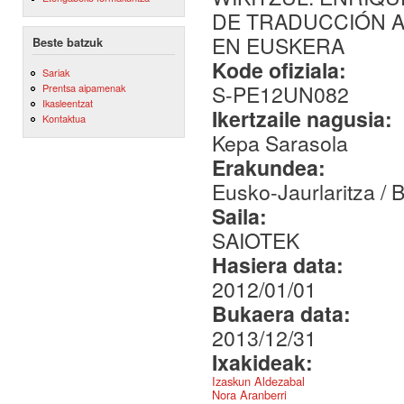
DE TRADUCCIÓN A
EN EUSKERA
Beste batzuk
Kode ofiziala:
Sariak
S-PE12UN082
Prentsa aipamenak
Ikasleentzat
Ikertzaile nagusia:
Kontaktua
Kepa Sarasola
Erakundea:
Eusko-Jaurlaritza /
Saila:
SAIOTEK
Hasiera data:
2012/01/01
Bukaera data:
2013/12/31
Ixakideak:
Izaskun Aldezabal
Nora Aranberri