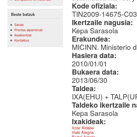
Kode ofiziala:
TIN2009-14675-C03
Beste batzuk
Ikertzaile nagusia:
Sariak
Kepa Sarasola
Prentsa aipamenak
Ikasleentzat
Erakundea:
Kontaktua
MICINN. Ministerio d
Hasiera data:
2010/01/01
Bukaera data:
2013/06/30
Taldea:
IXA(EHU) + TALP(U
Taldeko ikertzaile 
Kepa Sarasola
Ixakideak:
Itziar Aldabe
Iñaki Alegria
Bertol Arrieta