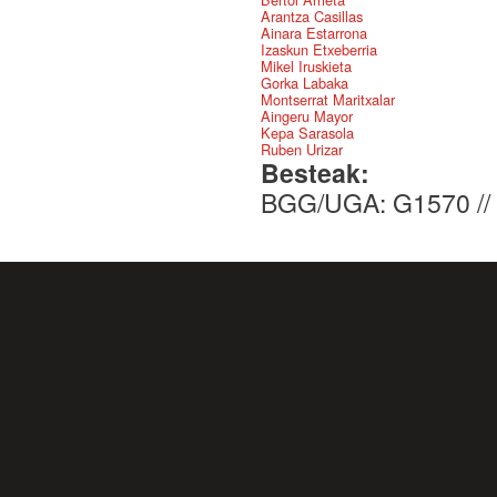
Arantza Casillas
Ainara Estarrona
Izaskun Etxeberria
Mikel Iruskieta
Gorka Labaka
Montserrat Maritxalar
Aingeru Mayor
Kepa Sarasola
Ruben Urizar
Besteak:
BGG/UGA: G1570 //