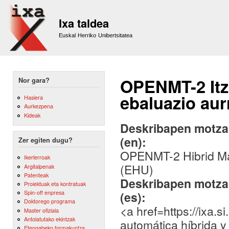
Sk
m
Ixa taldea
co
Euskal Herriko Unibertsitatea
OPENMT-2 Itz
Nor gara?
ebaluazio aur
Hasiera
Aurkezpena
Kideak
Deskribapen motza,
(en):
Zer egiten dugu?
OPENMT-2 Hibrid Ma
Ikerlerroak
(EHU)
Argitalpenak
Patenteak
Deskribapen motza,
Proiektuak eta kontratuak
Spin-off enpresa
(es):
Doktorego programa
<a href=https://ixa
Master ofiziala
Antolatutako ekintzak
automática híbrida 
Etengabeko formakuntza