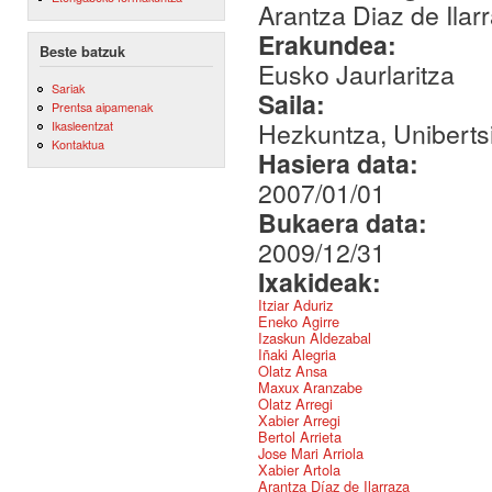
Arantza Diaz de Ilar
Erakundea:
Beste batzuk
Eusko Jaurlaritza
Sariak
Saila:
Prentsa aipamenak
Hezkuntza, Unibertsi
Ikasleentzat
Kontaktua
Hasiera data:
2007/01/01
Bukaera data:
2009/12/31
Ixakideak:
Itziar Aduriz
Eneko Agirre
Izaskun Aldezabal
Iñaki Alegria
Olatz Ansa
Maxux Aranzabe
Olatz Arregi
Xabier Arregi
Bertol Arrieta
Jose Mari Arriola
Xabier Artola
Arantza Díaz de Ilarraza