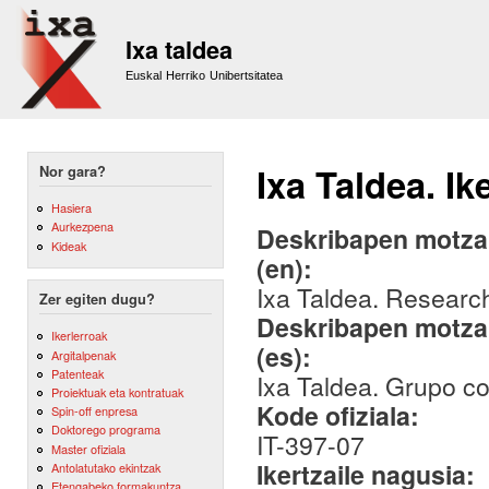
Sk
m
Ixa taldea
co
Euskal Herriko Unibertsitatea
Ixa Taldea. Ik
Nor gara?
Hasiera
Aurkezpena
Deskribapen motza,
Kideak
(en):
Ixa Taldea. Researc
Zer egiten dugu?
Deskribapen motza,
Ikerlerroak
(es):
Argitalpenak
Patenteak
Ixa Taldea. Grupo c
Proiektuak eta kontratuak
Kode ofiziala:
Spin-off enpresa
Doktorego programa
IT-397-07
Master ofiziala
Ikertzaile nagusia:
Antolatutako ekintzak
Etengabeko formakuntza