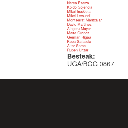
Nerea Ezeiza
Koldo Gojenola
Mikel Iruskieta
Mikel Lersundi
Montserrat Maritxalar
David Martinez
Aingeru Mayor
Maite Oronoz
German Rigau
Kepa Sarasola
Aitor Soroa
Ruben Urizar
Besteak:
UGA/BGG 0867