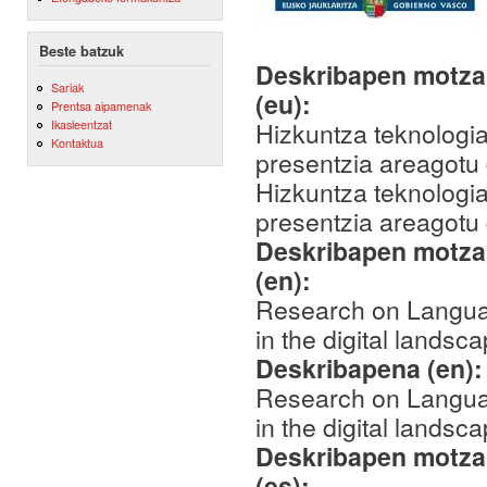
Beste batzuk
Deskribapen motza,
Sariak
(eu):
Prentsa aipamenak
Hizkuntza teknologia
Ikasleentzat
Kontaktua
presentzia areagotu 
Hizkuntza teknologia
presentzia areagotu 
Deskribapen motza,
(en):
Research on Languag
in the digital landsca
Deskribapena (en)
Research on Languag
in the digital landsca
Deskribapen motza,
(es):