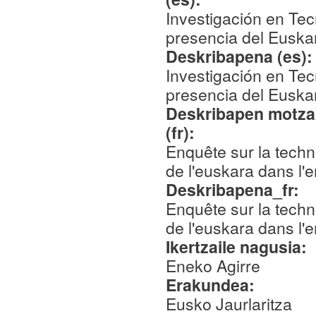
Investigación en Tec
presencia del Euskara
Deskribapena (es)
Investigación en Tec
presencia del Euskara
Deskribapen motza,
(fr):
Enquête sur la techn
de l'euskara dans l
Deskribapena_fr:
Enquête sur la techn
de l'euskara dans l
Ikertzaile nagusia:
Eneko Agirre
Erakundea:
Eusko Jaurlaritza