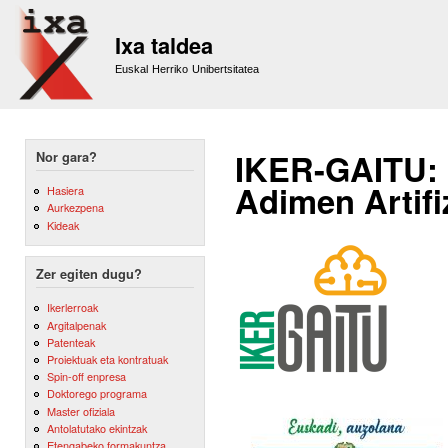
Sk
m
Ixa taldea
co
Euskal Herriko Unibertsitatea
IKER-GAITU: 
Nor gara?
Adimen Artifi
Hasiera
Aurkezpena
Kideak
Zer egiten dugu?
Ikerlerroak
Argitalpenak
Patenteak
Proiektuak eta kontratuak
Spin-off enpresa
Doktorego programa
Master ofiziala
Antolatutako ekintzak
Etengabeko formakuntza