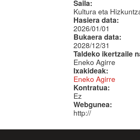
Saila:
Kultura eta Hizkuntza
Hasiera data:
2026/01/01
Bukaera data:
2028/12/31
Taldeko ikertzaile 
Eneko Agirre
Ixakideak:
Eneko Agirre
Kontratua:
Ez
Webgunea:
http://