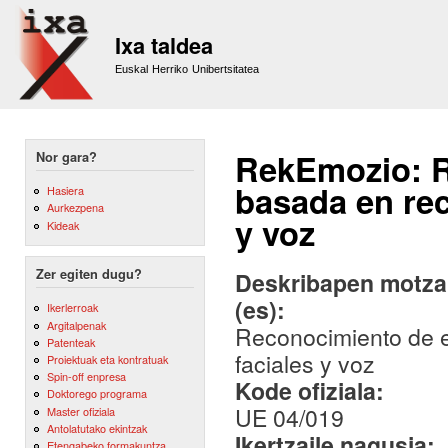
Sk
m
Ixa taldea
co
Euskal Herriko Unibertsitatea
RekEmozio: 
Nor gara?
basada en rec
Hasiera
Aurkezpena
y voz
Kideak
Zer egiten dugu?
Deskribapen motza,
(es):
Ikerlerroak
Argitalpenak
Reconocimiento de 
Patenteak
faciales y voz
Proiektuak eta kontratuak
Spin-off enpresa
Kode ofiziala:
Doktorego programa
UE 04/019
Master ofiziala
Antolatutako ekintzak
Ikertzaile nagusia:
Etengabeko formakuntza