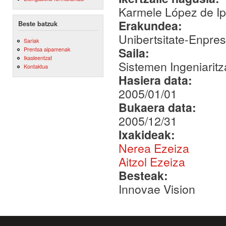
Karmele López de Ip
Erakundea:
Beste batzuk
Unibertsitate-Enpre
Sariak
Saila:
Prentsa aipamenak
Ikasleentzat
Sistemen Ingeniaritz
Kontaktua
Hasiera data:
2005/01/01
Bukaera data:
2005/12/31
Ixakideak:
Nerea Ezeiza
Aitzol Ezeiza
Besteak:
Innovae Vision