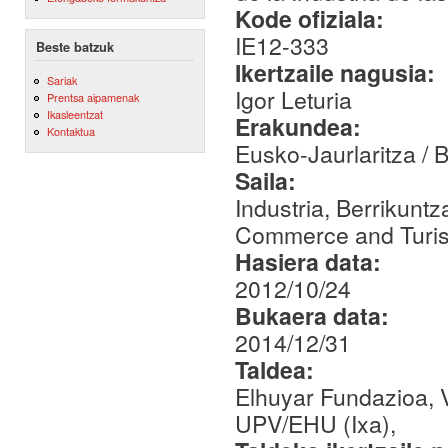
Kode ofiziala:
IE12-333
Beste batzuk
Ikertzaile nagusia:
Sariak
Igor Leturia
Prentsa aipamenak
Ikasleentzat
Erakundea:
Kontaktua
Eusko-Jaurlaritza /
Saila:
Industria, Berrikuntz
Commerce and Turi
Hasiera data:
2012/10/24
Bukaera data:
2014/12/31
Taldea:
Elhuyar Fundazioa, 
UPV/EHU (Ixa),