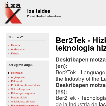
Sk
m
Ixa taldea
co
Euskal Herriko Unibertsitatea
Ber2Tek - Hiz
Nor gara?
teknologia hi
Hasiera
Aurkezpena
Kideak
Deskribapen motza,
(en):
Zer egiten dugu?
Ber2Tek - Language-
Ikerlerroak
the Industry of the 
Argitalpenak
Patenteak
Deskribapen motza,
Proiektuak eta kontratuak
Spin-off enpresa
(es):
Doktorego programa
Ber2Tek - Tecnologia
Master ofiziala
Antolatutako ekintzak
de la Industria de l
Etengabeko formakuntza