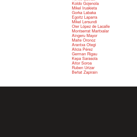
Koldo Gojenola
Mikel Iruskieta
Gorka Labaka
Egoitz Laparra
Mikel Lersundi
Oier López de Lacalle
Montserrat Maritxalar
Aingeru Mayor
Maite Oronoz
Arantxa Otegi
Alicia Pérez
German Rigau
Kepa Sarasola
Aitor Soroa
Ruben Urizar
Beñat Zapirain