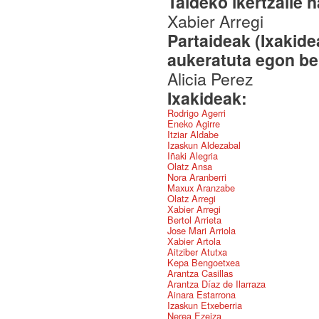
Taldeko ikertzaile 
Xabier Arregi
Partaideak (Ixakid
aukeratuta egon be
Alicia Perez
Ixakideak:
Rodrigo Agerri
Eneko Agirre
Itziar Aldabe
Izaskun Aldezabal
Iñaki Alegria
Olatz Ansa
Nora Aranberri
Maxux Aranzabe
Olatz Arregi
Xabier Arregi
Bertol Arrieta
Jose Mari Arriola
Xabier Artola
Aitziber Atutxa
Kepa Bengoetxea
Arantza Casillas
Arantza Díaz de Ilarraza
Ainara Estarrona
Izaskun Etxeberria
Nerea Ezeiza